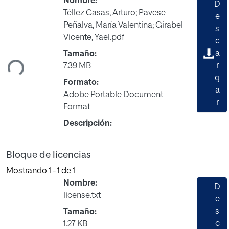
Nombre:
D
Téllez Casas, Arturo; Pavese
e
Peñalva, María Valentina; Girabel
s
Cargando...
Vicente, Yael.pdf
c
a
Tamaño:
r
7.39 MB
g
Formato:
a
Adobe Portable Document
r
Format
Descripción:
Bloque de licencias
Mostrando
1 - 1 de 1
Nombre:
D
license.txt
e
s
Tamaño:
c
1.27 KB