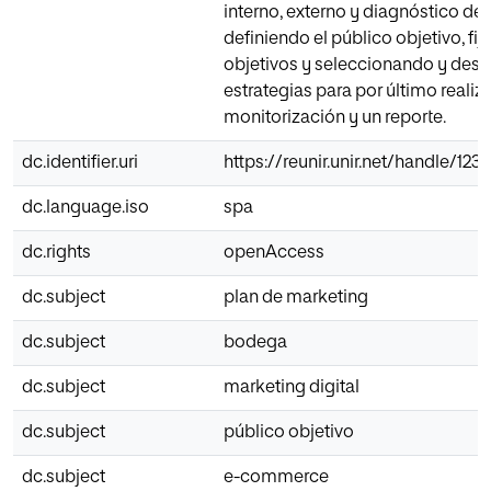
interno, externo y diagnóstico de l
definiendo el público objetivo, fij
objetivos y seleccionando y desa
estrategias para por último realiz
monitorización y un reporte.
dc.identifier.uri
https://reunir.unir.net/handle/12
dc.language.iso
spa
dc.rights
openAccess
dc.subject
plan de marketing
dc.subject
bodega
dc.subject
marketing digital
dc.subject
público objetivo
dc.subject
e-commerce