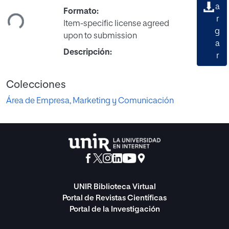
Cargando...
a
Formato:
r
Item-specific license agreed
g
upon to submission
a
Descripción:
r
Colecciones
Área de Empresa, Marketing y Comunicación
UNIR Biblioteca Virtual
Portal de Revistas Científicas
Portal de la Investigación