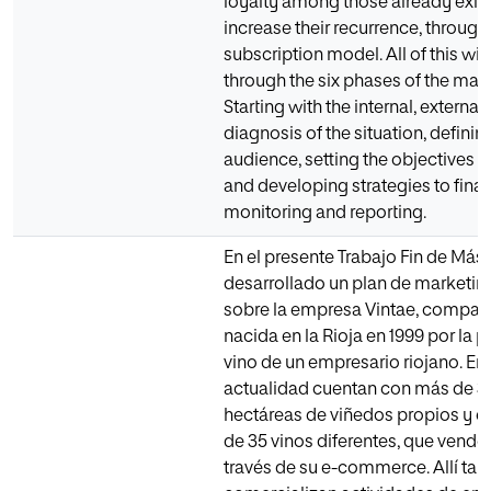
loyalty among those already exist
increase their recurrence, through
subscription model. All of this wil
through the six phases of the mark
Starting with the internal, external
diagnosis of the situation, definin
audience, setting the objectives a
and developing strategies to final
monitoring and reporting.
En el presente Trabajo Fin de Mást
desarrollado un plan de marketing
sobre la empresa Vintae, compañí
nacida en la Rioja en 1999 por la p
vino de un empresario riojano. En 
actualidad cuentan con más de 
hectáreas de viñedos propios y 
de 35 vinos diferentes, que vende
través de su e-commerce. Allí ta