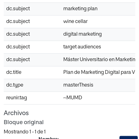
dc.subject
marketing plan
dc.subject
wine cellar
dc.subject
digital marketing
dc.subject
target audiences
dc.subject
Máster Universitario en Marketing 
dc.title
Plan de Marketing Digital para Vi
dc.type
masterThesis
reunir.tag
~MUMD
Archivos
Bloque original
Mostrando
1 - 1 de 1