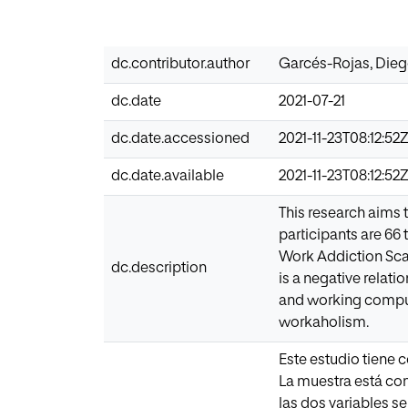
dc.contributor.author
Garcés-Rojas, Dieg
dc.date
2021-07-21
dc.date.accessioned
2021-11-23T08:12:52
dc.date.available
2021-11-23T08:12:52
This research aims 
participants are 6
Work Addiction Scale
dc.description
is a negative rela
and working compuls
workaholism.
Este estudio tiene 
La muestra está co
las dos variables s