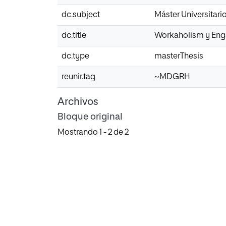
dc.subject
Máster Universitar
dc.title
Workaholism y Enga
dc.type
masterThesis
reunir.tag
~MDGRH
Archivos
Bloque original
Mostrando
1 - 2 de 2