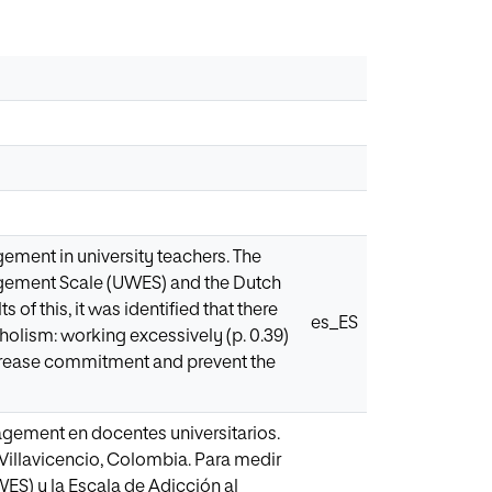
ment in university teachers. The
gagement Scale (UWES) and the Dutch
f this, it was identified that there
es_ES
olism: working excessively (p. 0.39)
increase commitment and prevent the
agement en docentes universitarios.
Villavicencio, Colombia. Para medir
WES) y la Escala de Adicción al