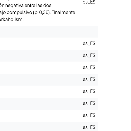
es_ES
n negativa entre las dos
jo compulsivo (p. 0,36). Finalmente
orkaholism.
es_ES
es_ES
es_ES
es_ES
es_ES
es_ES
es_ES
es_ES