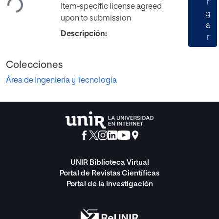
r
Item-specific license agreed
g
upon to submission
a
Descripción:
r
Colecciones
Área de Ingeniería y Tecnología
UNIR Biblioteca Virtual
Portal de Revistas Científicas
Portal de la Investigación