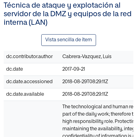
Técnica de ataque y explotación al
servidor de la DMZ y equipos de la red
interna (LAN)
Vista sencilla de ítem
dc.contributor.author
Cabrera-Vazquez, Luis
dc.date
2017-09-21
dc.date.accessioned
2018-08-29T08:29:11Z
dc.date.available
2018-08-29T08:29:11Z
The technological and human res
part of the daily work; therefore t
high responsibility role. Protectin
maintaining the availability, integ
confidentiality of information is a