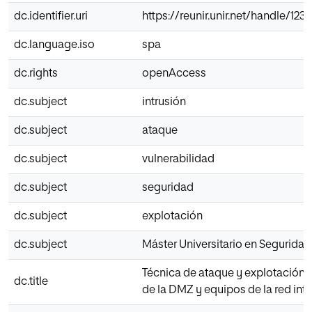
dc.identifier.uri
https://reunir.unir.net/handle/12
dc.language.iso
spa
dc.rights
openAccess
dc.subject
intrusión
dc.subject
ataque
dc.subject
vulnerabilidad
dc.subject
seguridad
dc.subject
explotación
dc.subject
Máster Universitario en Seguridad
Técnica de ataque y explotación a
dc.title
de la DMZ y equipos de la red int