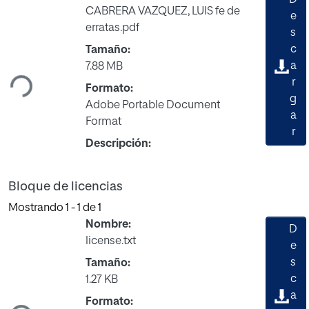
D
CABRERA VAZQUEZ, LUIS fe de
e
erratas.pdf
s
Cargando...
c
Tamaño:
a
7.88 MB
r
Formato:
g
Adobe Portable Document
a
Format
r
Descripción:
Bloque de licencias
Mostrando
1 - 1 de 1
Nombre:
D
license.txt
e
s
Tamaño:
Cargando...
c
1.27 KB
a
Formato: