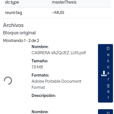
dc.type
masterThesis
reunir.tag
~MUSI
Archivos
Bloque original
Mostrando
1 - 2 de 2
Nombre:
D
CABRERA VAZQUEZ, LUIS.pdf
e
s
Tamaño:
Cargando...
c
7.9 MB
a
Formato:
r
Adobe Portable Document
g
Format
a
Descripción:
r
Nombre: