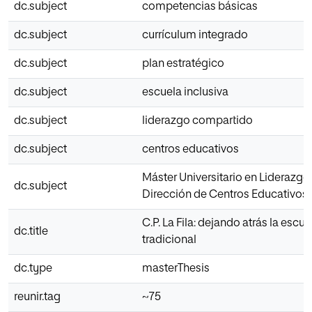
dc.subject
competencias básicas
dc.subject
currículum integrado
dc.subject
plan estratégico
dc.subject
escuela inclusiva
dc.subject
liderazgo compartido
dc.subject
centros educativos
Máster Universitario en Liderazgo
dc.subject
Dirección de Centros Educativos
C.P. La Fila: dejando atrás la escue
dc.title
tradicional
dc.type
masterThesis
reunir.tag
~75