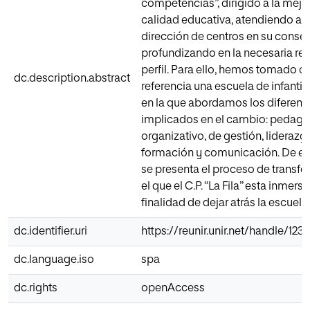
competencias”, dirigido a la mejor
calidad educativa, atendiendo al 
dirección de centros en su conse
profundizando en la necesaria rev
perfil. Para ello, hemos tomado 
dc.description.abstract
referencia una escuela de infantil 
en la que abordamos los diferent
implicados en el cambio: pedagó
organizativo, de gestión, liderazg
formación y comunicación. De es
se presenta el proceso de transf
el que el C.P. “La Fila” esta inmers
finalidad de dejar atrás la escuela 
dc.identifier.uri
https://reunir.unir.net/handle/12
dc.language.iso
spa
dc.rights
openAccess