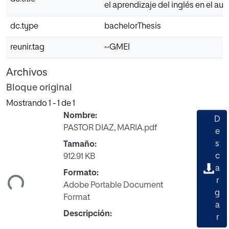
el aprendizaje del inglés en el aul
dc.type
bachelorThesis
reunir.tag
~GMEI
Archivos
Bloque original
Mostrando
1 - 1 de 1
Nombre:
D
PASTOR DIAZ, MARIA.pdf
e
s
Tamaño:
c
912.91 KB
ando...
a
Formato:
r
Adobe Portable Document
g
Format
a
Descripción:
r