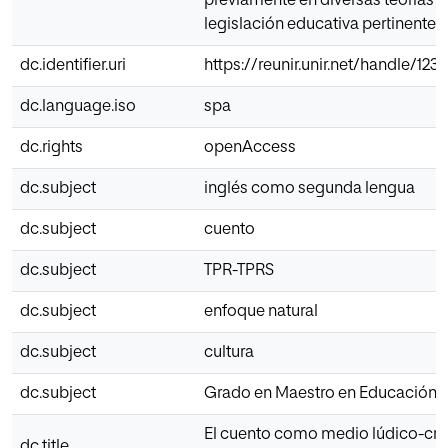
previamente en diversas teorías y 
legislación educativa pertinente
dc.identifier.uri
https://reunir.unir.net/handle/12
dc.language.iso
spa
dc.rights
openAccess
dc.subject
inglés como segunda lengua
dc.subject
cuento
dc.subject
TPR-TPRS
dc.subject
enfoque natural
dc.subject
cultura
dc.subject
Grado en Maestro en Educación In
El cuento como medio lúdico-cre
dc.title