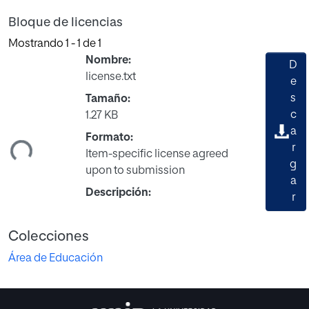
Bloque de licencias
Mostrando
1 - 1 de 1
Nombre:
D
license.txt
e
s
Tamaño:
c
1.27 KB
ando...
a
Formato:
r
Item-specific license agreed
g
upon to submission
a
Descripción:
r
Colecciones
Área de Educación