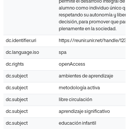
permite el desarrollo integral de 
alumno como individuo único que
respetando su autonomía y libert
decisión, para promover que part
plenamente en la sociedad.
dc.identifier.uri
https://reunir.unir.net/handle/123
dc.language.iso
spa
dc.rights
openAccess
dc.subject
ambientes de aprendizaje
dc.subject
metodología activa
dc.subject
libre circulación
dc.subject
aprendizaje significativo
dc.subject
educación infantil