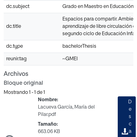
dc.subject
Grado en Maestro en Educación In
Espacios para compartir. Ambien
dc.title
aprendizaje de libre circulación en
segundo ciclo de Educación Infan
dc.type
bachelorThesis
reunir.tag
~GMEI
Archivos
Bloque original
Mostrando
1 - 1 de 1
Nombre:
D
Lacueva García, María del
e
Pilar.pdf
s
c
Tamaño:
a
663.06 KB