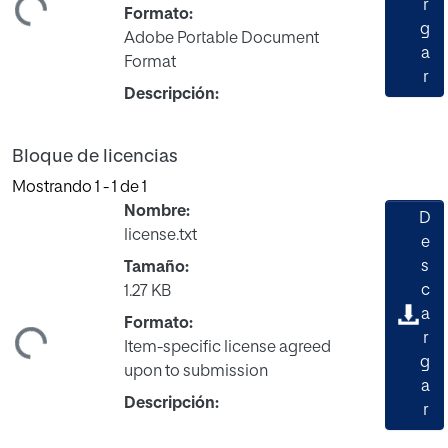
ndo...
r
Formato:
g
Adobe Portable Document
a
Format
r
Descripción:
Bloque de licencias
Mostrando
1 - 1 de 1
Nombre:
D
license.txt
e
s
Tamaño:
c
1.27 KB
a
Formato:
ndo...
r
Item-specific license agreed
g
upon to submission
a
Descripción:
r