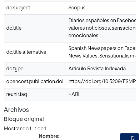
dc.subject
Scopus
Diarios españoles en Facebook
dc.title
valores noticiosos, sensaciona
emocionales
Spanish Newspapers on Facebo
dc.title.alternative
News Values, Sensationalism a
dc.type
Articulo Revista Indexada
opencost.publication.doi
https://doi.org/10.5209/ESMP.
reunir.tag
~ARI
Archivos
Bloque original
Mostrando
1 - 1 de 1
Nombre:
D