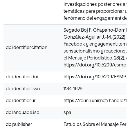
investigaciones posteriores ana
temáticas para proporcionar un
fenómeno del engagement de la
Segado Boj F., Chaparro-Domín
González-Aguilar J.-M. (2022). 
Facebook y engagement: temas,
dc.identifier.citation
sensacionalismo y reacciones 
el Mensaje Periodístico, 28(2), 41
https://doi.org/10.5209/esmp.
dc.identifier.doi
https://doi.org/10.5209/ESMP.
dc.identifier.issn
1134-1629
dc.identifier.uri
https://reunir.unir.net/handle/
dc.language.iso
spa
dc.publisher
Estudios Sobre el Mensaje Perio