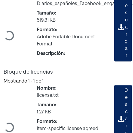
Diarios_españoles_Facebook_engagement.
e
s
Tamaño:
c
519.31 KB
a
Formato:
r
Cargando...
Adobe Portable Document
g
Format
a
Descripción:
r
Bloque de licencias
Mostrando
1 - 1 de 1
Nombre:
D
license.txt
e
s
Tamaño:
c
1.27 KB
a
Formato:
r
Cargando...
Item-specific license agreed