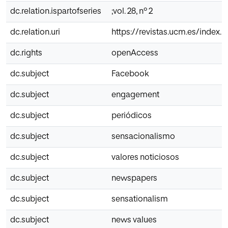
dc.relation.ispartofseries
;vol. 28, nº 2
dc.relation.uri
https://revistas.ucm.es/index
dc.rights
openAccess
dc.subject
Facebook
dc.subject
engagement
dc.subject
periódicos
dc.subject
sensacionalismo
dc.subject
valores noticiosos
dc.subject
newspapers
dc.subject
sensationalism
dc.subject
news values