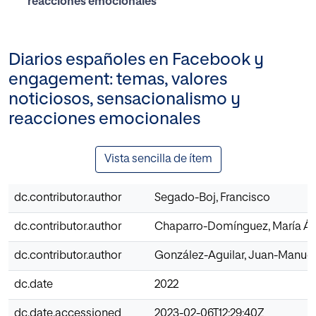
reacciones emocionales
Diarios españoles en Facebook y
engagement: temas, valores
noticiosos, sensacionalismo y
reacciones emocionales
Vista sencilla de ítem
dc.contributor.author
Segado-Boj, Francisco
dc.contributor.author
Chaparro-Domínguez, María Á
dc.contributor.author
González-Aguilar, Juan-Manuel
dc.date
2022
dc.date.accessioned
2023-02-06T12:29:40Z