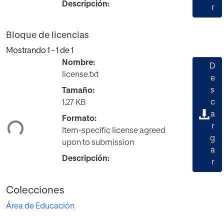
Descripción:
r
Bloque de licencias
Mostrando
1 - 1 de 1
Nombre:
D
license.txt
e
s
Tamaño:
Cargando...
c
1.27 KB
a
Formato:
r
Item-specific license agreed
g
upon to submission
a
Descripción:
r
Colecciones
Área de Educación