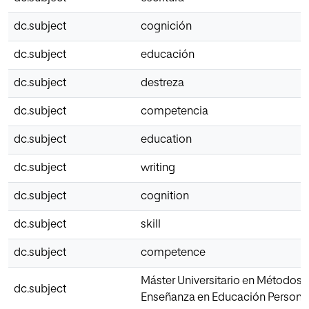
dc.subject
cognición
dc.subject
educación
dc.subject
destreza
dc.subject
competencia
dc.subject
education
dc.subject
writing
dc.subject
cognition
dc.subject
skill
dc.subject
competence
Máster Universitario en Métodos 
dc.subject
Enseñanza en Educación Persona