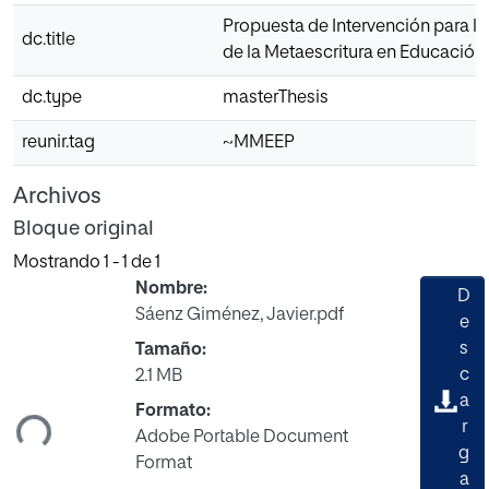
Propuesta de Intervención para l
dc.title
de la Metaescritura en Educación
dc.type
masterThesis
reunir.tag
~MMEEP
Archivos
Bloque original
Mostrando
1 - 1 de 1
Nombre:
D
Sáenz Giménez, Javier.pdf
e
s
Tamaño:
Cargando...
c
2.1 MB
a
Formato:
r
Adobe Portable Document
g
Format
a