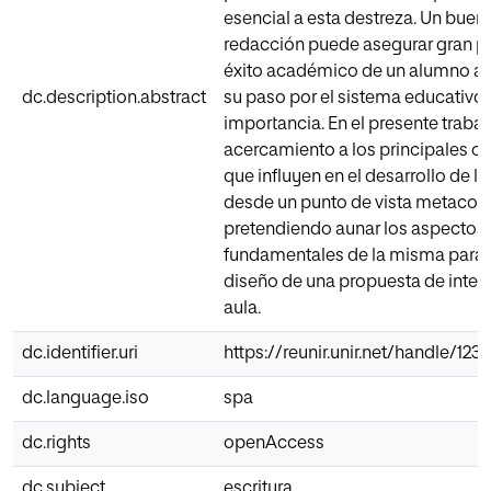
esencial a esta destreza. Un buen 
redacción puede asegurar gran pa
éxito académico de un alumno a l
dc.description.abstract
su paso por el sistema educativo; 
importancia. En el presente trabaj
acercamiento a los principales c
que influyen en el desarrollo de la
desde un punto de vista metacogn
pretendiendo aunar los aspectos
fundamentales de la misma para e
diseño de una propuesta de interv
aula.
dc.identifier.uri
https://reunir.unir.net/handle/12
dc.language.iso
spa
dc.rights
openAccess
dc.subject
escritura