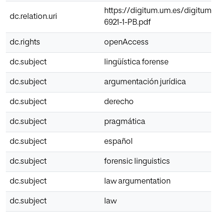
https://digitum.um.es/digitum/
dc.relation.uri
6921-1-PB.pdf
dc.rights
openAccess
dc.subject
lingüística forense
dc.subject
argumentación jurídica
dc.subject
derecho
dc.subject
pragmática
dc.subject
español
dc.subject
forensic linguistics
dc.subject
law argumentation
dc.subject
law