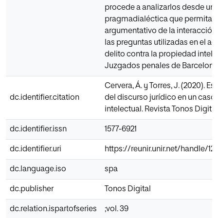
procede a analizarlos desde una 
pragmadialéctica que permita co
argumentativo de la interacción 
las preguntas utilizadas en el ac
delito contra la propiedad intele
Juzgados penales de Barcelona 
Cervera, Á. y Torres, J. (2020). 
dc.identifier.citation
del discurso jurídico en un caso
intelectual. Revista Tonos Digital,
dc.identifier.issn
1577-6921
dc.identifier.uri
https://reunir.unir.net/handle/1
dc.language.iso
spa
dc.publisher
Tonos Digital
dc.relation.ispartofseries
;vol. 39