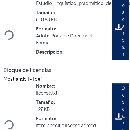
Estudio_lingüístico_pragmático_del_discurs
e
s
Tamaño:
Cargando...
c
568.83 KB
a
Formato:
r
Adobe Portable Document
g
Format
a
Descripción:
r
Bloque de licencias
Mostrando
1 - 1 de 1
Nombre:
D
license.txt
e
s
Tamaño:
Cargando...
c
1.27 KB
a
Formato:
r
Item-specific license agreed