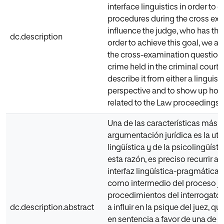
interface linguistics in order to 
procedures during the cross exa
influence the judge, who has the r
dc.description
order to achieve this goal, we an
the cross-examination questions 
crime held in the criminal courts
describe it from either a linguis
perspective and to show up how 
related to the Law proceedings.
Una de las características más 
argumentación jurídica es la util
lingüística y de la psicolingüíst
esta razón, es preciso recurrir a 
interfaz lingüística-pragmática , 
como intermedio del proceso judi
procedimientos del interrogatorio
dc.description.abstract
a influir en la psique del juez, qu
en sentencia a favor de una de las