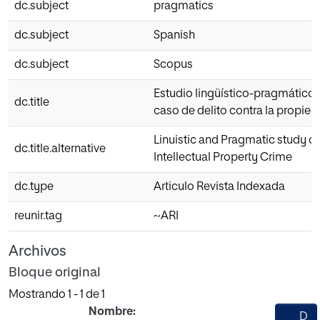
dc.subject
pragmatics
dc.subject
Spanish
dc.subject
Scopus
Estudio lingüístico-pragmático d
dc.title
caso de delito contra la propied
Linuistic and Pragmatic study of
dc.title.alternative
Intellectual Property Crime
dc.type
Articulo Revista Indexada
reunir.tag
~ARI
Archivos
Bloque original
Mostrando
1 - 1 de 1
Nombre:
D