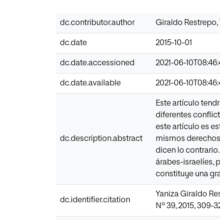
dc.contributor.author
Giraldo Restrepo,
dc.date
2015-10-01
dc.date.accessioned
2021-06-10T08:46
dc.date.available
2021-06-10T08:46
Este artículo tend
diferentes conflic
este artículo es e
dc.description.abstract
mismos derechos p
dicen lo contrario
árabes-israelíes, 
constituye una gra
Yaniza Giraldo Res
dc.identifier.citation
Nº 39, 2015, 309-3