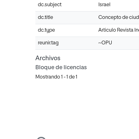
dc.subject
Israel
dc.title
Concepto de ciuda
dc.type
Articulo Revista 
reunir.tag
~OPU
Archivos
Bloque de licencias
Mostrando
1 - 1 de 1
Cargando...