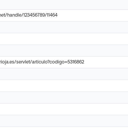
r.net/handle/123456789/11464
irioja.es/servlet/articulo?codigo=5316862