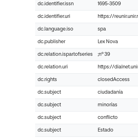
dc.identifier.issn
1695-3509
dc.identifier.uri
https://reunir.uni
dc.language.iso
spa
dc.publisher
Lex Nova
dc.relation.ispartofseries
;nº 39
dc.relation.uri
https://dialnet.un
dc.rights
closedAccess
dc.subject
ciudadanía
dc.subject
minorías
dc.subject
conflicto
dc.subject
Estado