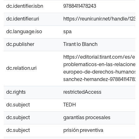
dc.identifier.isbn
9788411478243
dc.identifier.uri
https://reunir.unir.net/handle/12
dc.language.iso
spa
dc.publisher
Tirant lo Blanch
https://editorial.tirant.com/es/
problematicos-en-las-relaciones-
dc.relation.uri
europeo-de-derechos-humanos-
sanchez-hernandez-97884114782
dc.rights
restrictedAccess
dc.subject
TEDH
dc.subject
garantías procesales
dc.subject
prisión preventiva