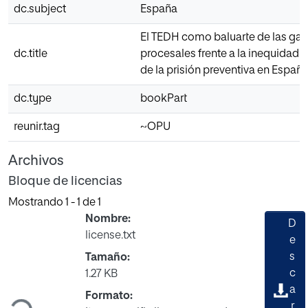
dc.subject
España
El TEDH como baluarte de las gar
dc.title
procesales frente a la inequidad e
de la prisión preventiva en Españ
dc.type
bookPart
reunir.tag
~OPU
Archivos
Bloque de licencias
Mostrando
1 - 1 de 1
Nombre:
D
license.txt
e
s
Tamaño:
Cargando...
c
1.27 KB
a
Formato:
r