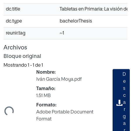
dc.title
Tabletas en Primaria: La visión de
dc.type
bachelorThesis
reunir.tag
~1
Archivos
Bloque original
Mostrando
1 - 1 de 1
Nombre:
D
Iván García Moya.pdf
e
s
Tamaño:
c
1.51 MB
a
ndo...
Formato:
r
Adobe Portable Document
g
Format
a
r