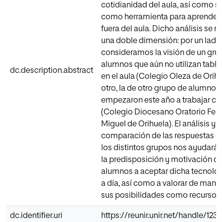
cotidianidad del aula, así como su
como herramienta para aprender 
fuera del aula. Dicho análisis se r
una doble dimensión: por un lado
consideramos la visión de un gru
alumnos que aún no utilizan tablet
dc.description.abstract
en el aula (Colegio Oleza de Orihu
otro, la de otro grupo de alumnos
empezaron este año a trabajar con
(Colegio Diocesano Oratorio Fest
Miguel de Orihuela). El análisis y
comparación de las respuestas o
los distintos grupos nos ayudará 
la predisposición y motivación de
alumnos a aceptar dicha tecnolog
a día, así como a valorar de maner
sus posibilidades como recurso e
dc.identifier.uri
https://reunir.unir.net/handle/12