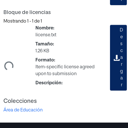
Bloque de licencias
Mostrando
1 - 1 de 1
Nombre:
D
license.txt
e
s
Tamaño:
c
1.26 KB
a
ndo...
Formato:
r
Item-specific license agreed
g
upon to submission
a
Descripción:
r
Colecciones
Área de Educación