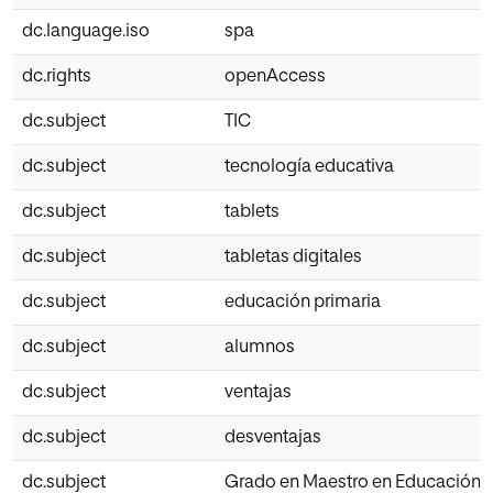
dc.language.iso
spa
dc.rights
openAccess
dc.subject
TIC
dc.subject
tecnología educativa
dc.subject
tablets
dc.subject
tabletas digitales
dc.subject
educación primaria
dc.subject
alumnos
dc.subject
ventajas
dc.subject
desventajas
dc.subject
Grado en Maestro en Educación P