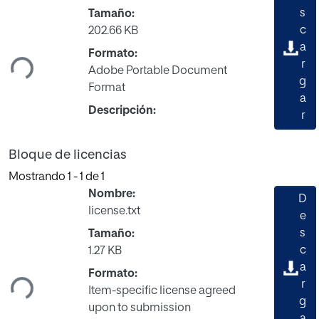
s
Tamaño:
gando...
c
202.66 KB
a
Formato:
r
Adobe Portable Document
g
Format
a
Descripción:
r
Bloque de licencias
Mostrando
1 - 1 de 1
Nombre:
D
license.txt
e
s
Tamaño:
gando...
c
1.27 KB
a
Formato:
r
Item-specific license agreed
g
upon to submission