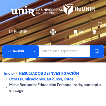
Mi ReUNIR
(0)
Todo ReUNIR
Inicio
RESULTADOS DE INVESTIGACIÓN
Otras Publicaciones: artículos, libros...
Mesa Redonda: Educación Personalizada, concepto
en auge