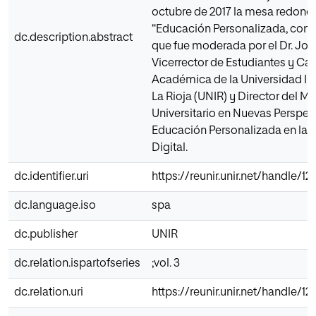
octubre de 2017 la mesa redonda
“Educación Personalizada, con
dc.description.abstract
que fue moderada por el Dr. Jo
Vicerrector de Estudiantes y Ca
Académica de la Universidad In
La Rioja (UNIR) y Director del Má
Universitario en Nuevas Perspect
Educación Personalizada en la 
Digital.
dc.identifier.uri
https://reunir.unir.net/handle/1
dc.language.iso
spa
dc.publisher
UNIR
dc.relation.ispartofseries
;vol. 3
dc.relation.uri
https://reunir.unir.net/handle/