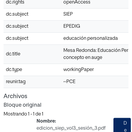
dc.rights
openAccess
dc.subject
SIEP
dc.subject
EPEDIG
dc.subject
educación personalizada
Mesa Redonda: Educación Perso
dc.title
concepto en auge
dc.type
workingPaper
reunir.tag
~PCE
Archivos
Bloque original
Mostrando
1 - 1 de 1
Nombre:
D
edicion_siep_vol3_sesión_3.pdf
e