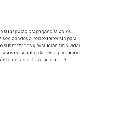
de su aspecto propagandístico, es
s sociedades el relato terrorista para
do sus métodos y evolución sin olvidar
rquicos en cuanto a la deslegitimación
án teorías, efectos y causas del
do al poder inteligente. En su último
por los estados para mitigar la
el lenguaje religioso característico
boga en política.