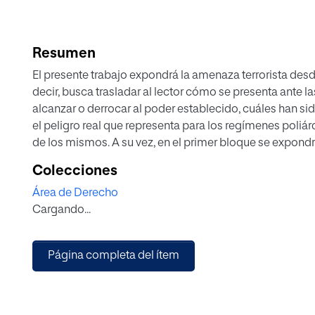
Resumen
El presente trabajo expondrá la amenaza terrorista des
decir, busca trasladar al lector cómo se presenta ante la
alcanzar o derrocar al poder establecido, cuáles han si
el peligro real que representa para los regímenes poliá
de los mismos. A su vez, en el primer bloque se expondr
lenguaje terrorista y su posible inclusión del poder blan
Colecciones
bloque serán expuestas una serie de técnicas utilizadas 
Área de Derecho
narrativa terrorista propia de la cuarta ola, comparando 
Cargando...
de este periodo con el actual lenguaje populista tan en 
Página completa del ítem