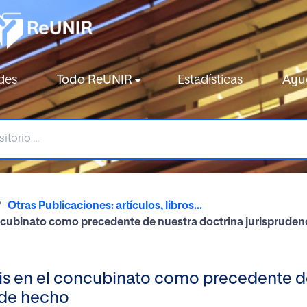
des
Todo ReUNIR
Estadísticas
Ayu
Otras Publicaciones: artículos, libros...
concubinato como precedente de nuestra doctrina jurisprude
alis en el concubinato como precedente d
 de hecho