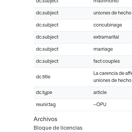
dc.subject
matrimonio
dc.subject
uniones de hecho
dc.subject
concubinage
dc.subject
extramarital
dc.subject
marriage
dc.subject
fact couples
La carencia de af
dc.title
uniones de hecho
dc.type
article
reunir.tag
~OPU
Archivos
Bloque de licencias