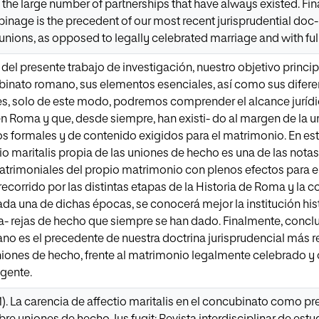
he large number of partnerships that have always existed. Fin
inage is the precedent of our most recent jurisprudential doc-
unions, as opposed to legally celebrated marriage and with full
 del presente trabajo de investigación, nuestro objetivo princip
ubinato romano, sus elementos esenciales, así como sus difere
, solo de este modo, podremos comprender el alcance jurídico
en Roma y que, desde siempre, han existi- do al margen de la u
tos formales y de contenido exigidos para el matrimonio. En e
io maritalis propia de las uniones de hecho es una de las nota
atrimoniales del propio matrimonio con plenos efectos para e
e recorrido por las distintas etapas de la Historia de Roma y la 
a una de dichas épocas, se conocerá mejor la institución hist
- rejas de hecho que siempre se han dado. Finalmente, concl
o es el precedente de nuestra doctrina jurisprudencial más re
ones de hecho, frente al matrimonio legalmente celebrado y 
igente.
21). La carencia de affectio maritalis en el concubinato como p