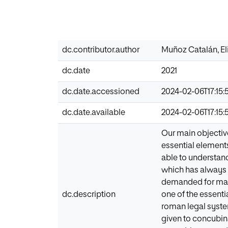
dc.contributor.author
Muñoz Catalán, El
dc.date
2021
dc.date.accessioned
2024-02-06T17:15:
dc.date.available
2024-02-06T17:15:
Our main objective
essential elements
able to understand
which has always 
demanded for marri
dc.description
one of the essentia
roman legal system
given to concubina