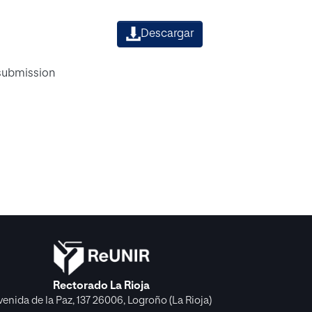
Descargar
 submission
Rectorado La Rioja
venida de la Paz, 137 26006, Logroño (La Rioja)