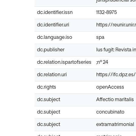
jurisprudencial sob
dc.identifier.issn
1132-8975
dc.identifier.uri
https://reunir.uni
dc.language.iso
spa
dc.publisher
Ius fugit: Revista 
dc.relation.ispartofseries
;nº 24
dc.relation.uri
https://ifc.dpz.e
dc.rights
openAccess
dc.subject
Affectio maritalis
dc.subject
concubinato
dc.subject
extramatrimonial