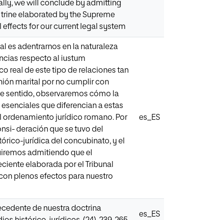
ally, we will conclude by admitting
 trine elaborated by the Supreme
 effects for our current legal system
al es adentrarnos en la naturaleza
ncias respecto al iustum
 real de este tipo de relaciones tan
nión marital por no cumplir con
ste sentido, observaremos cómo la
s esenciales que diferencian a estas
l ordenamiento jurídico romano. Por
es_ES
consi- deración que se tuvo del
órico-jurídica del concubinato, y el
uiremos admitiendo que el
ciente elaborada por el Tribunal
con plenos efectos para nuestro
recedente de nuestra doctrina
es_ES