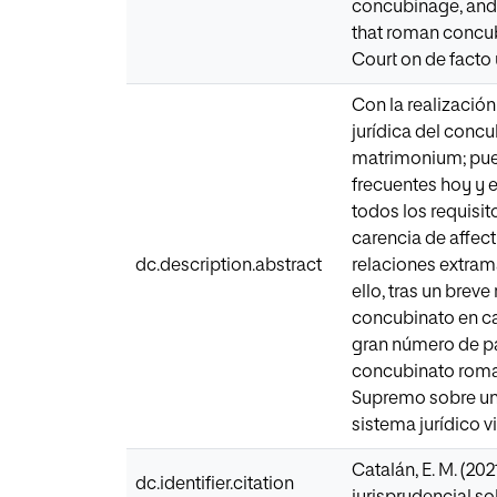
concubinage, and t
that roman concub
Court on de facto 
Con la realización
jurídica del conc
matrimonium; pues
frecuentes hoy y 
todos los requisi
carencia de affect
dc.description.abstract
relaciones extram
ello, tras un brev
concubinato en cad
gran número de pa
concubinato roman
Supremo sobre uni
sistema jurídico v
Catalán, E. M. (20
dc.identifier.citation