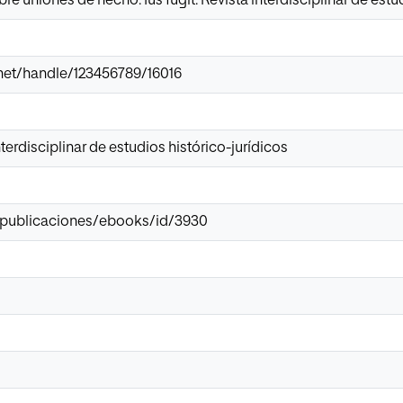
re uniones de hecho. Ius fugit: Revista interdisciplinar de estud
r.net/handle/123456789/16016
interdisciplinar de estudios histórico-jurídicos
s/publicaciones/ebooks/id/3930