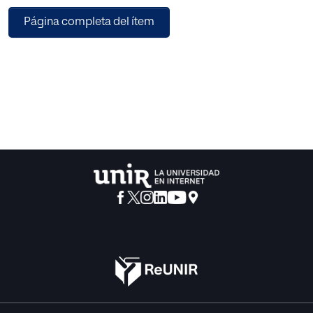
donde se orienta la acción pedagógica del aprendizaje
Página completa del ítem
recíproco y se refiere la prueba cloze como recurso para
su evaluación. A continuación se expone el aprendizaje
cooperativo y prosigue con el estudio del aprendizaje
recíproco, sus características y fundamentación empírica.
A partir de estos referentes se plantea una propuesta
donde el aprendizaje recíproco es el sustento para llevarla
a cabo; finalmente se exponen las conclusiones y
prospectiva.