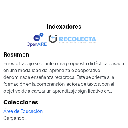
Indexadores
Resumen
En este trabajo se plantea una propuesta didáctica basada
en una modalidad del aprendizaje cooperativo
denominada enseñanza recíproca. Ésta se orienta a la
formación en la comprensión lectora de textos, con el
objetivo de alcanzar un aprendizaje significativo en
alumnos del cuarto nivel de Educación Primaria.
Colecciones
En su elaboración se han tenido en cuenta diversos
Área de Educación
aspectos de la legislación vigente referentes al área de
Cargando...
lenguaje. Posteriormente se consideran las principales
características de la lectura y comprensión lectora, hacia