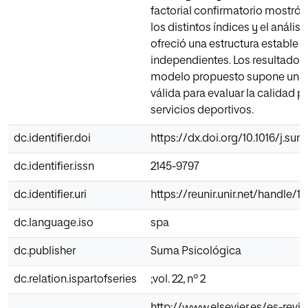
factorial confirmatorio mostró 
los distintos índices y el anális
ofreció una estructura estable 
independientes. Los resultados 
modelo propuesto supone una 
válida para evaluar la calidad p
servicios deportivos.
dc.identifier.doi
https://dx.doi.org/10.1016/j.sum
dc.identifier.issn
2145-9797
dc.identifier.uri
https://reunir.unir.net/handle/
dc.language.iso
spa
dc.publisher
Suma Psicológica
dc.relation.ispartofseries
;vol. 22, nº 2