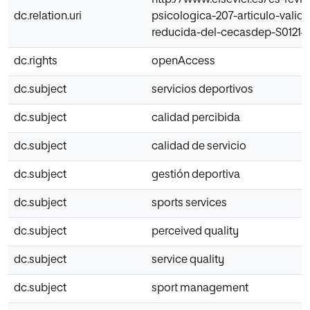
http://www.elsevier.es/es-revi
dc.relation.uri
psicologica-207-articulo-valid
reducida-del-cecasdep-S01214
dc.rights
openAccess
dc.subject
servicios deportivos
dc.subject
calidad percibida
dc.subject
calidad de servicio
dc.subject
gestión deportiva
dc.subject
sports services
dc.subject
perceived quality
dc.subject
service quality
dc.subject
sport management