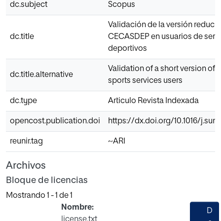
dc.subject
Scopus
Validación de la versión reduci
dc.title
CECASDEP en usuarios de servi
deportivos
Validation of a short version o
dc.title.alternative
sports services users
dc.type
Articulo Revista Indexada
opencost.publication.doi
https://dx.doi.org/10.1016/j.sum
reunir.tag
~ARI
Archivos
Bloque de licencias
Mostrando
1 - 1 de 1
Nombre:
D
license.txt