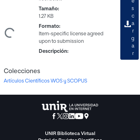
e
s
Tamaño:
c
1.27 KB
a
Formato:
r
ndo...
Item-specific license agreed
g
upon to submission
a
Descripción:
r
Colecciones
Artículos Científicos WOS y SCOPUS
UNIR Biblioteca Virtual