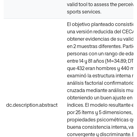
valid tool to assess the perceive
sports services.
El objetivo planteado consistió 
una versión reducida del CECA
obtener evidencias de su validez
en 2 muestras diferentes. Partic
personas con un rango de edad
entre 14 y 81 años (M=34.89; DT=1
que 432 eran hombres y 440 muj
examinó la estructura interna 
análisis factorial confirmatorio 
cruzada mediante análisis mult
obteniendo un buen ajuste en lo
dc.description.abstract
índices. El modelo resultante 
por 25 ítems y 5 dimensiones, 
propiedades psicométricas qu
buena consistencia interna, val
convergente y discriminante. El 