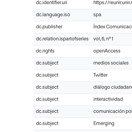
dc.identifier.uri
https://reunir.uni
dc.language.iso
spa
dc.publisher
Índex Comunicac
dc.relation.ispartofseries
vol, 6, nº 1
dc.rights
openAccess
dc.subject
medios sociales
dc.subject
Twitter
dc.subject
diálogo ciudadan
dc.subject
interactividad
dc.subject
comunicación pol
dc.subject
Emerging