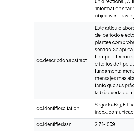
unidirectional, wi
‘information shari
objectives, leavin
Este artículo abor
del periodo electo
plantea comprobar
sentido. Se aplic
tiempo diferencia
dc.description.abstract
criterios de tipo 
fundamentalmente 
mensajes más abu
tanto que sus prá
la búsqueda de ma
Segado-Boj, F., Dí
dc.identifier.citation
index. comunicació
dc.identifier.issn
2174-1859