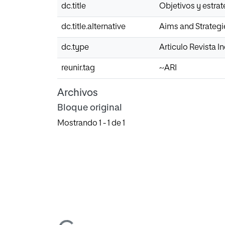
dc.title
Objetivos y estrat
dc.title.alternative
Aims and Strategie
dc.type
Articulo Revista 
reunir.tag
~ARI
Archivos
Bloque original
Mostrando
1 - 1 de 1
Cargando...