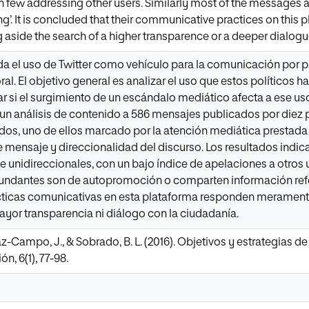
th few addressing other users. Similarly most of the messages a
ng’. It is concluded that their communicative practices on this
g aside the search of a higher transparence or a deeper dialogue
da el uso de Twitter como vehículo para la comunicación por pa
ral. El objetivo general es analizar el uso que estos políticos 
 si el surgimiento de un escándalo mediático afecta a ese uso 
a un análisis de contenido a 586 mensajes publicados por diez 
dos, uno de ellos marcado por la atención mediática prestada
de mensaje y direccionalidad del discurso. Los resultados ind
unidireccionales, con un bajo índice de apelaciones a otros
ndantes son de autopromoción o comparten información refere
cticas comunicativas en esta plataforma responden meramente
yor transparencia ni diálogo con la ciudadanía.
az-Campo, J., & Sobrado, B. L. (2016). Objetivos y estrategias de
n, 6(1), 77-98.