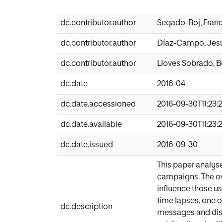
dc.contributor.author
Segado-Boj, Fran
dc.contributor.author
Díaz-Campo, Jes
dc.contributor.author
Lloves Sobrado, B
dc.date
2016-04
dc.date.accessioned
2016-09-30T11:23:
dc.date.available
2016-09-30T11:23:
dc.date.issued
2016-09-30
This paper analyse
campaigns. The ove
influence those us
time lapses, one o
dc.description
messages and disc