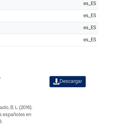
es_ES
es_ES
es_ES
es_ES
f
Descargar
o, B. L. (2016).
os españoles en
8.