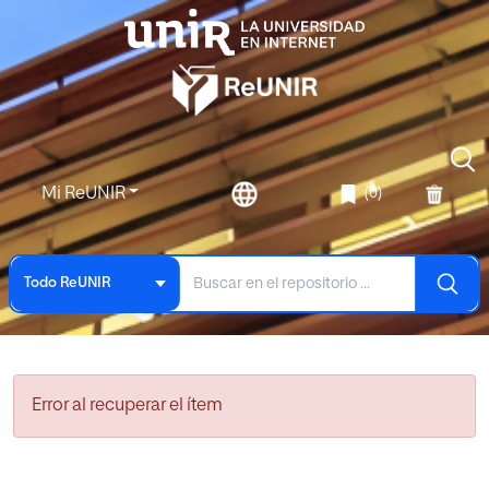
Mi ReUNIR
(0)
Todo ReUNIR
Error al recuperar el ítem