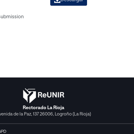
 submission
Rectorado La Rioja
venida de la Paz, 137 26006, Logroño (La Rioja)
GPD