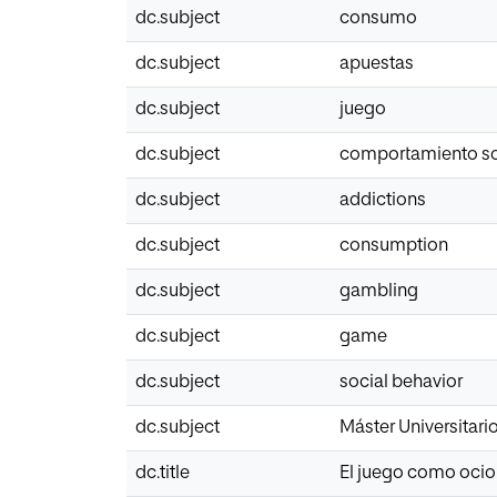
dc.subject
consumo
dc.subject
apuestas
dc.subject
juego
dc.subject
comportamiento so
dc.subject
addictions
dc.subject
consumption
dc.subject
gambling
dc.subject
game
dc.subject
social behavior
dc.subject
Máster Universitari
dc.title
El juego como ocio