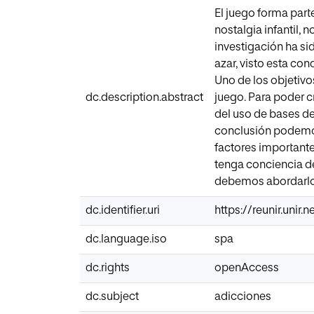
El juego forma par
nostalgia infantil,
investigación ha si
azar, visto esta co
Uno de los objetivo
dc.description.abstract
juego. Para poder c
del uso de bases de
conclusión podemos
factores importante
tenga conciencia de
debemos abordarlos
dc.identifier.uri
https://reunir.unir
dc.language.iso
spa
dc.rights
openAccess
dc.subject
adicciones