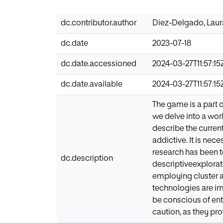
dc.contributor.author
Diez-Delgado, Laur
dc.date
2023-07-18
dc.date.accessioned
2024-03-27T11:57:15
dc.date.available
2024-03-27T11:57:15
The game is a part 
we delve into a wor
describe the curren
addictive. It is nec
research has been to
dc.description
descriptiveexplora
employing cluster a
technologies are im
be conscious of ent
caution, as they pro