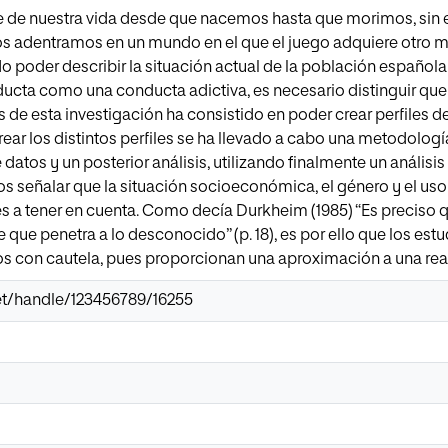
te de nuestra vida desde que nacemos hasta que morimos, sin 
 nos adentramos en un mundo en el que el juego adquiere otro ma
do poder describir la situación actual de la población españo
nducta como una conducta adictiva, es necesario distinguir que
s de esta investigación ha consistido en poder crear perfiles d
rear los distintos perfiles se ha llevado a cabo una metodologí
 datos y un posterior análisis, utilizando finalmente un análi
 señalar que la situación socioeconómica, el género y el uso
s a tener en cuenta. Como decía Durkheim (1985) “Es preciso qu
 que penetra a lo desconocido” (p. 18), es por ello que los es
 con cautela, pues proporcionan una aproximación a una real
.net/handle/123456789/16255