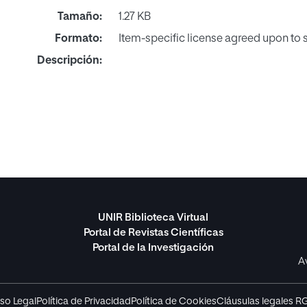
Tamaño:
1.27 KB
Formato:
Item-specific license agreed upon to
Descripción:
UNIR Biblioteca Virtual
Portal de Revistas Científicas
Portal de la Investigación
A
so Legal
Política de Privacidad
Política de Cookies
Cláusulas legales R