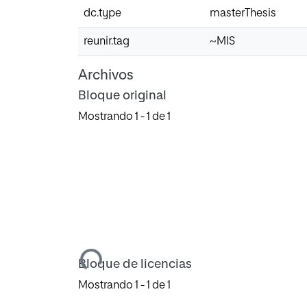
dc.type
masterThesis
reunir.tag
~MIS
Archivos
Bloque original
Mostrando
1 - 1 de 1
Cargando...
Bloque de licencias
Mostrando
1 - 1 de 1