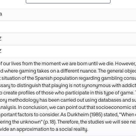
a
Z
Z
of our lives from the moment we are born until we die. However,
ld where gaming takes on a different nuance. The general object
t situation of the Spanish population regarding gambling cons
essary to distinguish that playing is not synonymous with addict
 create profiles of those who participate in this type of game. To
tory methodology has been carried out using databases and su
nalysis. In conclusion, we can point out that socioeconomic st
portant factors to consider. As Durkheim (1985) stated, "When 
ering the unknown" (p. 18). Therefore, the studies we will see 
vide an approximation to a social reality.