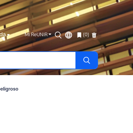
da
Mi ReUNIR
(0)
peligroso