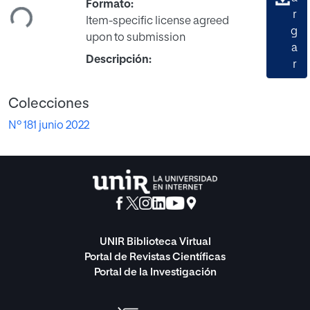
gando...
Formato:
r
Item-specific license agreed
g
upon to submission
a
Descripción:
r
Colecciones
Nº 181 junio 2022
UNIR Biblioteca Virtual
Portal de Revistas Científicas
Portal de la Investigación