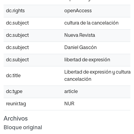
dc.rights
openAccess
dc.subject
cultura de la cancelación
dc.subject
Nueva Revista
dc.subject
Daniel Gascón
dc.subject
libertad de expresión
Libertad de expresión y cultura d
dc.title
cancelación
dc.type
article
reunir.tag
NUR
Archivos
Bloque original