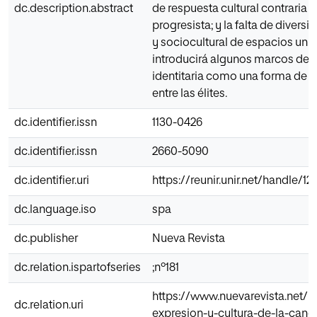
dc.description.abstract
de respuesta cultural contraria a 
progresista; y la falta de divers
y sociocultural de espacios univ
introducirá algunos marcos de l
identitaria como una forma de 
entre las élites.
dc.identifier.issn
1130-0426
dc.identifier.issn
2660-5090
dc.identifier.uri
https://reunir.unir.net/handle/
dc.language.iso
spa
dc.publisher
Nueva Revista
dc.relation.ispartofseries
;nº181
https://www.nuevarevista.net/li
dc.relation.uri
expresion-y-cultura-de-la-canc