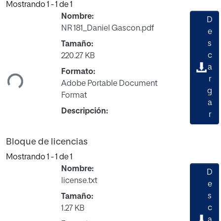
Mostrando
1 - 1 de 1
Nombre:
D
NR 181_Daniel Gascon.pdf
e
s
Tamaño:
gando...
c
220.27 KB
a
Formato:
r
Adobe Portable Document
g
Format
a
Descripción:
r
Bloque de licencias
Mostrando
1 - 1 de 1
Nombre:
D
license.txt
e
s
Tamaño:
c
1.27 KB
a