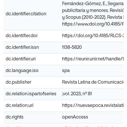
Fernández-Gómez, E., Segarra-Saa
publicitaria y menores. Revisión
dc.identifier.citation
y Scopus (2010-2022). Revista L
https://www.doi.org/10.4185/R
dc.identifier.doi
https://doi.org/10.4185/RLCS-2
dc.identifier.issn
1138-5820
dc.identifier.uri
https://reunir.unir.net/handle/
dc.language.iso
spa
dc.publisher
Revista Latina de Comunicacion
dc.relation.ispartofseries
;vol. 2023, nº 81
dc.relation.uri
https://nuevaepoca.revistalati
dc.rights
openAccess