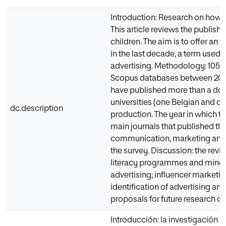
Introduction: Research on how chi
This article reviews the publish
children. The aim is to offer an
in the last decade, a term used to
advertising. Methodology: 105 a
Scopus databases between 2010-
have published more than a doz
universities (one Belgian and on
dc.description
production. The year in which 
main journals that published the
communication, marketing and p
the survey. Discussion: the revie
literacy programmes and minors
advertising; influencer marketi
identification of advertising an
proposals for future research on
Introducción: la investigación 