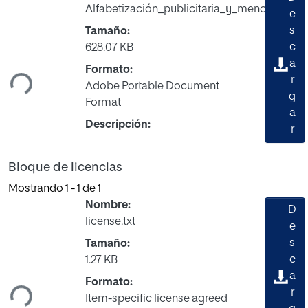
Alfabetización_publicitaria_y_menores.pdf
e
s
Tamaño:
Cargando...
c
628.07 KB
a
Formato:
r
Adobe Portable Document
g
Format
a
Descripción:
r
Bloque de licencias
Mostrando
1 - 1 de 1
Nombre:
D
license.txt
e
s
Tamaño:
Cargando...
c
1.27 KB
a
Formato:
r
Item-specific license agreed