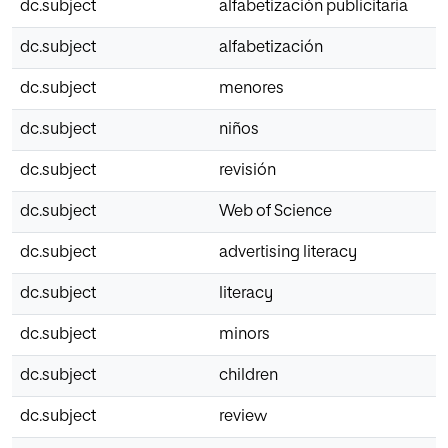
dc.subject
alfabetización publicitaria
dc.subject
alfabetización
dc.subject
menores
dc.subject
niños
dc.subject
revisión
dc.subject
Web of Science
dc.subject
advertising literacy
dc.subject
literacy
dc.subject
minors
dc.subject
children
dc.subject
review