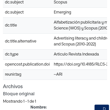
dc.subject
Scopus
dc.subject
Emerging
Alfabetización publicitaria y me
dc.title
Science (WOS) y Scopus (2010-
Advertising literacy and childr
dc.title.alternative
and Scopus (2010-2022)
dc.type
Articulo Revista Indexada
opencost.publication.doi
https://doi.org/10.4185/RLCS-2
reunir.tag
~ARI
Archivos
Bloque original
Mostrando
1 - 1 de 1
Nombre:
D