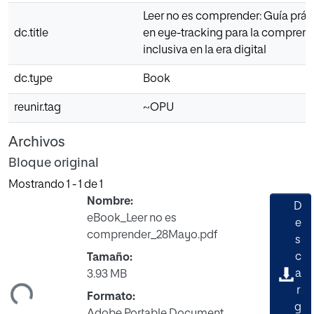
Leer no es comprender: Guía prá
dc.title
en eye-tracking para la comprens
inclusiva en la era digital
dc.type
Book
reunir.tag
~OPU
Archivos
Bloque original
Mostrando
1 - 1 de 1
Nombre:
D
eBook_Leer no es
e
comprender_28Mayo.pdf
s
c
Tamaño:
ando...
a
3.93 MB
r
Formato:
g