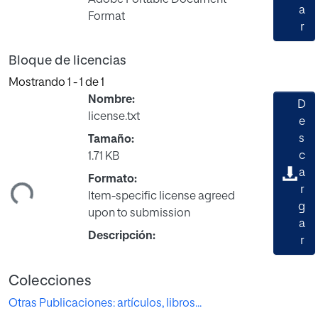
Adobe Portable Document
a
Format
r
Bloque de licencias
Mostrando
1 - 1 de 1
Nombre:
D
license.txt
e
s
Tamaño:
c
1.71 KB
ando...
a
Formato:
r
Item-specific license agreed
g
upon to submission
a
Descripción:
r
Colecciones
Otras Publicaciones: artículos, libros...