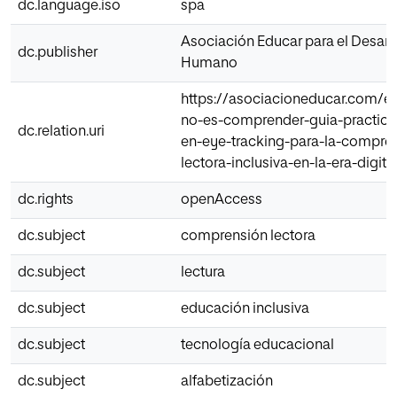
dc.language.iso
spa
Asociación Educar para el Desarr
dc.publisher
Humano
https://asociacioneducar.com/e
no-es-comprender-guia-practic
dc.relation.uri
en-eye-tracking-para-la-compre
lectora-inclusiva-en-la-era-digita
dc.rights
openAccess
dc.subject
comprensión lectora
dc.subject
lectura
dc.subject
educación inclusiva
dc.subject
tecnología educacional
dc.subject
alfabetización