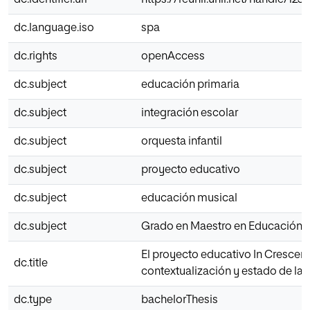
dc.identifier.uri
https://reunir.unir.net/handle/12
dc.language.iso
spa
dc.rights
openAccess
dc.subject
educación primaria
dc.subject
integración escolar
dc.subject
orquesta infantil
dc.subject
proyecto educativo
dc.subject
educación musical
dc.subject
Grado en Maestro en Educación P
El proyecto educativo In Crescen
dc.title
contextualización y estado de la 
dc.type
bachelorThesis