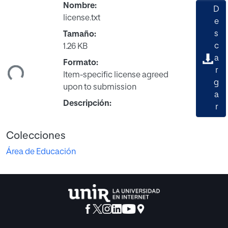
Nombre:
D
license.txt
e
s
Tamaño:
c
1.26 KB
ando...
a
Formato:
r
Item-specific license agreed
g
upon to submission
a
Descripción:
r
Colecciones
Área de Educación