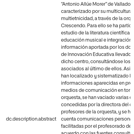
“Antonio Allúe Morer” de Valladoli
caracterizado por su multicultura
multietnicidad, a través de la orqu
Crescendo. Para ello se ha partid
estudio de la literatura científica 
educación musical e integración y
información aportada por los do
de Innovación Educativa llevados
dicho centro, consultándose los 
asociados al último de ellos. Asi
han localizado y sistematizado la
informaciones aparecidas en pren
medios de comunicación en torno
orquesta, se han vaciado varias en
concedidas por la directora del co
profesores de la orquesta, y se ha
dc.description.abstract
cuenta comunicaciones personal
facilitadas por el profesorado del
acuerdo con las fuentes consultad