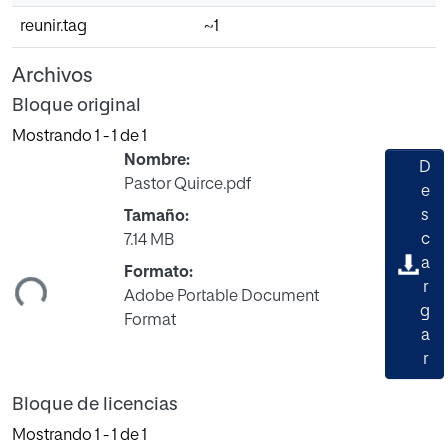
reunir.tag
~1
Archivos
Bloque original
Mostrando
1 - 1 de 1
Nombre:
D
Pastor Quirce.pdf
e
s
Tamaño:
c
7.14 MB
ando...
a
Formato:
r
Adobe Portable Document
g
Format
a
r
Bloque de licencias
Mostrando
1 - 1 de 1