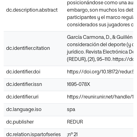
posicionándose como una autént
dc.description.abstract
embargo, son muchos los debat
participantes y el marco regulat
considerados sus jugadores co
García Carmona, D., & Guillén Pa
consideración del deporte (y de
dc.identifier.citation
jurídico. Revista Electrónica D
(REDUR), (21), 95–110. https://do
dc.identifier.doi
https://doi.org/10.18172/redur.5
dc.identifier.issn
1695-078X
dc.identifier.uri
https://reunir.unir.net/handle/
dc.language.iso
spa
dc.publisher
REDUR
dc.relation.ispartofseries
;nº 21