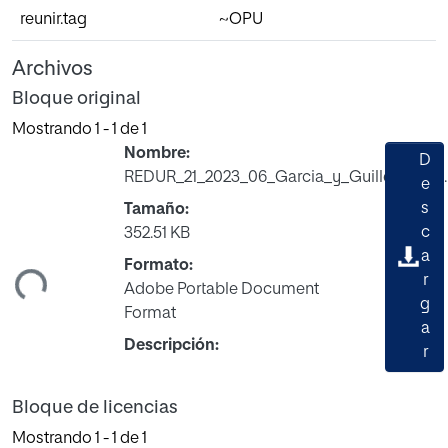
reunir.tag
~OPU
Archivos
Bloque original
Mostrando
1 - 1 de 1
Nombre:
D
REDUR_21_2023_06_Garcia_y_Guillen_5924.
e
s
Tamaño:
c
352.51 KB
a
ndo...
Formato:
r
Adobe Portable Document
g
Format
a
Descripción:
r
Bloque de licencias
Mostrando
1 - 1 de 1