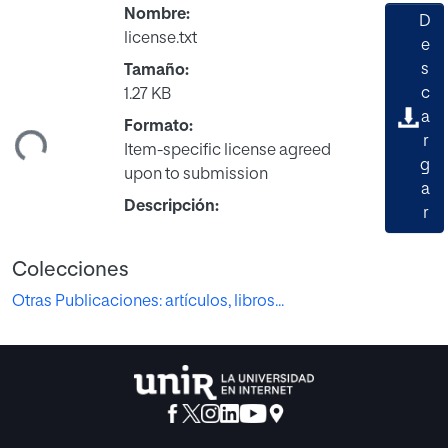
Nombre:
D
license.txt
e
s
Tamaño:
c
1.27 KB
a
ndo...
Formato:
r
Item-specific license agreed
g
upon to submission
a
Descripción:
r
Colecciones
Otras Publicaciones: artículos, libros...