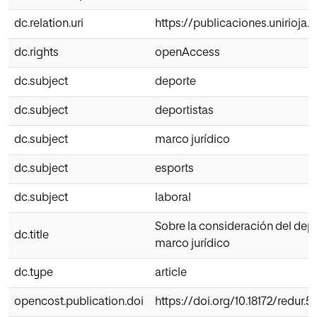
dc.relation.uri
https://publicaciones.unirioja.
dc.rights
openAccess
dc.subject
deporte
dc.subject
deportistas
dc.subject
marco jurídico
dc.subject
esports
dc.subject
laboral
Sobre la consideración del depor
dc.title
marco jurídico
dc.type
article
opencost.publication.doi
https://doi.org/10.18172/redur.5