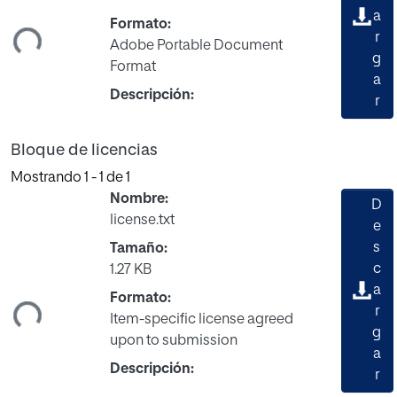
ando...
a
Formato:
r
Adobe Portable Document
g
Format
a
Descripción:
r
Bloque de licencias
Mostrando
1 - 1 de 1
Nombre:
D
license.txt
e
s
Tamaño:
c
1.27 KB
ando...
a
Formato:
r
Item-specific license agreed
g
upon to submission
a
Descripción:
r