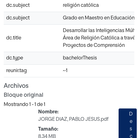
dc.subject
religión católica
dc.subject
Grado en Maestro en Educación P
Desarrollar las Inteligencias Múlti
dc.title
Área de Religión Católica a través
Proyectos de Comprensión
dc.type
bachelorThesis
reunir.tag
~1
Archivos
Bloque original
Mostrando
1 - 1 de 1
Nombre:
D
JORGE DIAZ, PABLO JESUS.pdf
e
s
Tamaño:
c
8.34 MB