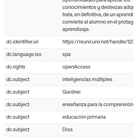
oportunidades para aplicar los
conocimientos y destrezas adquir
trata, en definitiva, de un aprendi
convierte al alumno en el protago
aprendizaje.
dc.identifier.uri
https://reunir.unir.net/handle/12
dc.language.iso
spa
dc.rights
openAccess
dc.subject
inteligencias múltiples
dc.subject
Gardner
dc.subject
enseñanza para la comprensión
dc.subject
educación primaria
dc.subject
Dios