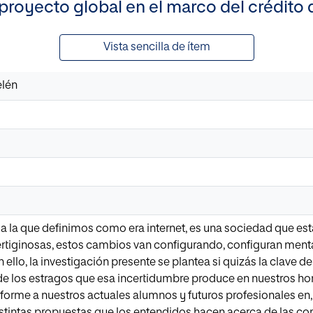
proyecto global en el marco del crédito d
Vista sencilla de ítem
elén
 a la que definimos como era internet, es una sociedad que es
ertiginosas, estos cambios van configurando, configuran ment
 ello, la investigación presente se plantea si quizás la clave 
de los estragos que esa incertidumbre produce en nuestros ho
orme a nuestros actuales alumnos y futuros profesionales en, 
stintas propuestas que los entendidos hacen acerca de las co