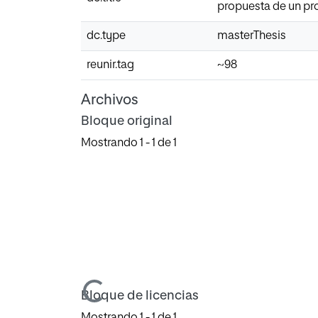
propuesta de un pro
dc.type
masterThesis
reunir.tag
~98
Archivos
Bloque original
Mostrando
1 - 1 de 1
Cargando...
Bloque de licencias
Mostrando
1 - 1 de 1