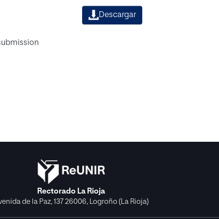
Descargar
 submission
Rectorado La Rioja
venida de la Paz, 137 26006, Logroño (La Rioja)