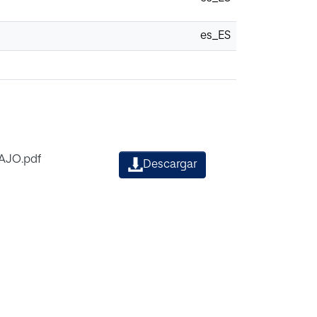
es_ES
AJO.pdf
Descargar