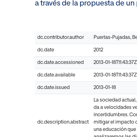
a través de la propuesta de un 
dc.contributor.author
Puertas-Pujadas, B
dc.date
2012
dc.date.accessioned
2013-01-18T11:43:37Z
dc.date.available
2013-01-18T11:43:37Z
dc.date.issued
2013-01-18
La sociedad actual,
da a velocidades v
incertidumbres. Con
dc.description.abstract
mitigar el impacto 
una educación que f
analizaremos las di