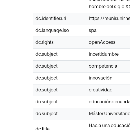
hombre del siglo XX
dc.identifier.uri
https://reunir.unir
dc.language.iso
spa
dc.rights
openAccess
dc.subject
incertidumbre
dc.subject
competencia
dc.subject
innovación
dc.subject
creatividad
dc.subject
educación secunda
dc.subject
Máster Universitar
Hacia una educación
dc.title