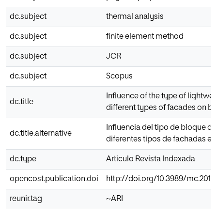
dc.subject
thermal analysis
dc.subject
finite element method
dc.subject
JCR
dc.subject
Scopus
Influence of the type of lightwe
dc.title
different types of facades on bu
Influencia del tipo de bloque de
dc.title.alternative
diferentes tipos de fachadas en 
dc.type
Articulo Revista Indexada
opencost.publication.doi
http://doi.org/10.3989/mc.2016
reunir.tag
~ARI