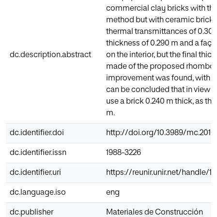
commercial clay bricks with th
method but with ceramic bricks
thermal transmittances of 0.30
thickness of 0.290 m and a faça
dc.description.abstract
on the interior, but the final th
made of the proposed rhomboida
improvement was found, with va
can be concluded that in view of
use a brick 0.240 m thick, as th
m.
dc.identifier.doi
http://doi.org/10.3989/mc.2016
dc.identifier.issn
1988-3226
dc.identifier.uri
https://reunir.unir.net/handle/
dc.language.iso
eng
dc.publisher
Materiales de Construcción