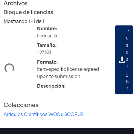
Archivos
Bloque de licencias
Mostrando
1 - 1 de 1
Nombre:
D
license.txt
e
s
Tamaño:
c
1.27 KB
gando...
a
Formato:
r
Item-specific license agreed
g
upon to submission
a
Descripción:
r
Colecciones
Artículos Científicos WOS y SCOPUS