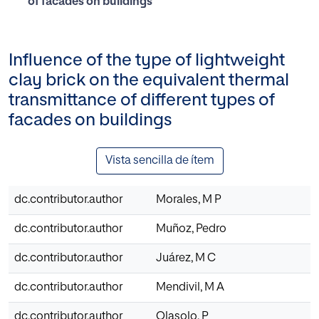
of facades on buildings
Influence of the type of lightweight
clay brick on the equivalent thermal
transmittance of different types of
facades on buildings
Vista sencilla de ítem
dc.contributor.author
Morales, M P
dc.contributor.author
Muñoz, Pedro
dc.contributor.author
Juárez, M C
dc.contributor.author
Mendivil, M A
dc.contributor.author
Olasolo, P