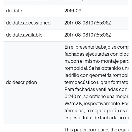
dc.date
2016-09
dc.date.accessioned
2017-08-08T07:55:06Z
dc.date.available
2017-08-08T07:55:06Z
En el presente trabajo se compa
fachadas ejecutadas con bloque
m, con el mismo montaje pero 
romboidal. Se ha obtenido una 
ladrillo con geometría romboid
dc.description
termoacústico y gran formato en
Para fachadas ventiladas con e
0,240 m, se obtiene una mejora
W/m2·K, respectivamente. Pode
térmicos, la mejor opción es el
espesor total de fachada no ex
This paper compares the equival