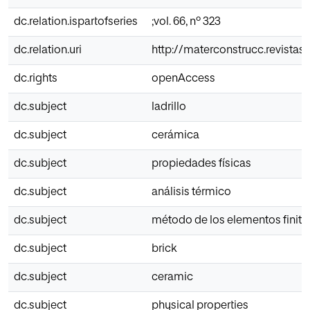
dc.relation.ispartofseries
;vol. 66, nº 323
dc.relation.uri
http://materconstrucc.revistas
dc.rights
openAccess
dc.subject
ladrillo
dc.subject
cerámica
dc.subject
propiedades físicas
dc.subject
análisis térmico
dc.subject
método de los elementos finito
dc.subject
brick
dc.subject
ceramic
dc.subject
physical properties