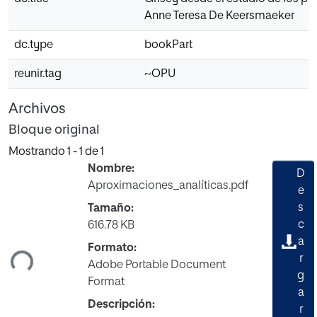
Anne Teresa De Keersmaeker
dc.type
bookPart
reunir.tag
~OPU
Archivos
Bloque original
Mostrando
1 - 1 de 1
Nombre:
D
Aproximaciones_analíticas.pdf
e
s
Tamaño:
Cargando...
c
616.78 KB
a
Formato:
r
Adobe Portable Document
g
Format
a
Descripción:
r