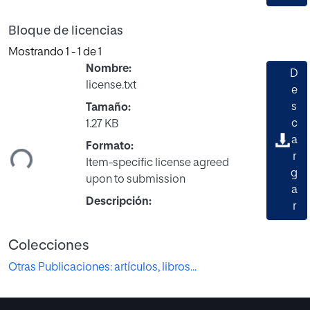
Bloque de licencias
Mostrando
1 - 1 de 1
Nombre:
D
license.txt
e
s
Tamaño:
Cargando...
c
1.27 KB
a
Formato:
r
Item-specific license agreed
g
upon to submission
a
Descripción:
r
Colecciones
Otras Publicaciones: artículos, libros...