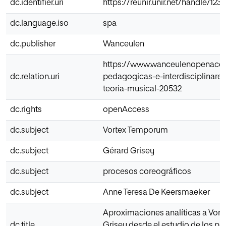
dc.identifier.uri
https://reunir.unir.net/handle/12
dc.language.iso
spa
dc.publisher
Wanceulen
https://www.wanceulenopenacc
dc.relation.uri
pedagogicas-e-interdisciplinares-
teoria-musical-20532
dc.rights
openAccess
dc.subject
Vortex Temporum
dc.subject
Gérard Grisey
dc.subject
procesos coreográficos
dc.subject
Anne Teresa De Keersmaeker
Aproximaciones analíticas a Vor
dc.title
Grisey desde el estudio de los p