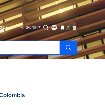
da
Mi ReUNIR
(0)
d Colombia