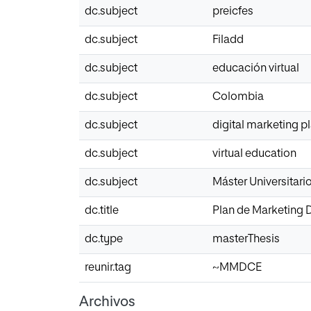
dc.subject
preicfes
dc.subject
Filadd
dc.subject
educación virtual
dc.subject
Colombia
dc.subject
digital marketing p
dc.subject
virtual education
dc.subject
Máster Universitari
dc.title
Plan de Marketing 
dc.type
masterThesis
reunir.tag
~MMDCE
Archivos