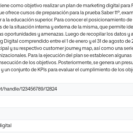
 tiene como objetivo realizar un plan de marketing digital pa
e ofrece cursos de preparación para la prueba Saber 11º, exam
r a la educación superior. Para conocer el posicionamiento de 
is de la situación interna y externa de la misma, que permite ide
as oportunidades y amenazas. Luego de recopilar los datos y an
 Digital comprendido entre el 1 de enero y el 31 de agosto de 2
ipal y su respectivo customer journey map, así como una seri
izacionales. Para la ejecución del plan se establecen algunas 
nsecución de los objetivos. Posteriormente, se genera un pres
y un conjunto de KPIs para evaluar el cumplimiento de los obj
.net/handle/123456789/12824
igital