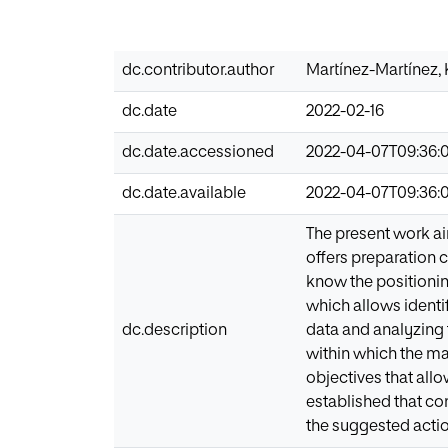
dc.contributor.author
Martínez-Martínez,
dc.date
2022-02-16
dc.date.accessioned
2022-04-07T09:36:
dc.date.available
2022-04-07T09:36:
The present work ai
offers preparation c
know the positioning
which allows identi
dc.description
data and analyzing 
within which the ma
objectives that allo
established that co
the suggested action