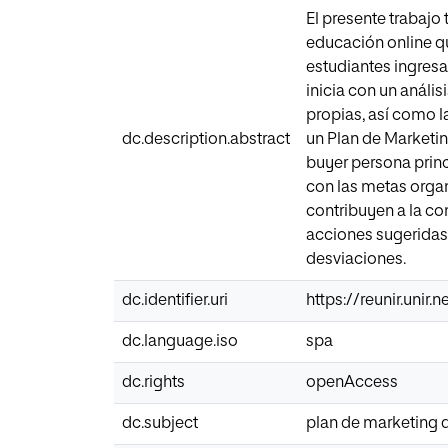
El presente trabajo
educación online qu
estudiantes ingresa
inicia con un anális
propias, así como l
dc.description.abstract
un Plan de Marketing
buyer persona princ
con las metas organ
contribuyen a la co
acciones sugeridas 
desviaciones.
dc.identifier.uri
https://reunir.unir
dc.language.iso
spa
dc.rights
openAccess
dc.subject
plan de marketing d