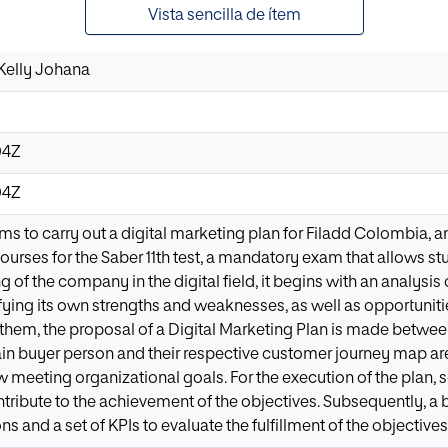
Vista sencilla de ítem
 Kelly Johana
04Z
04Z
ms to carry out a digital marketing plan for Filadd Colombia, 
ourses for the Saber 11th test, a mandatory exam that allows st
 of the company in the digital field, it begins with an analysis of
fying its own strengths and weaknesses, as well as opportunities
them, the proposal of a Digital Marketing Plan is made between
in buyer person and their respective customer journey map are 
w meeting organizational goals. For the execution of the plan, 
ntribute to the achievement of the objectives. Subsequently, a 
s and a set of KPIs to evaluate the fulfillment of the objectiv