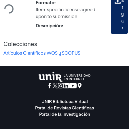
Cargando...
a
Formato:
r
Item-specific license agreed
g
upon to submission
a
Descripción:
r
Colecciones
Artículos Científicos WOS y SCOPUS
UNIR Biblioteca Virtual
Portal de Revistas Científicas
Portal de la Investigación