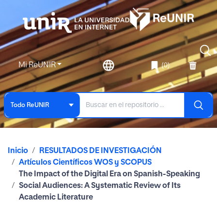
Mi ReUNIR
(0)
Todo ReUNIR
Inicio
RESULTADOS DE INVESTIGACIÓN
Artículos Científicos WOS y SCOPUS
The Impact of the Digital Era on Spanish-Speaking
Social Audiences: A Systematic Review of Its
Academic Literature