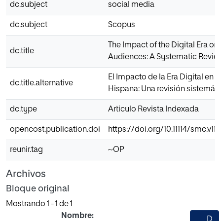
dc.subject
social media
dc.subject
Scopus
The Impact of the Digital Era o
dc.title
Audiences: A Systematic Review
El Impacto de la Era Digital en 
dc.title.alternative
Hispana: Una revisión sistemáti
dc.type
Articulo Revista Indexada
opencost.publication.doi
https://doi.org/10.11114/smc.v11i
reunir.tag
~OP
Archivos
Bloque original
Mostrando
1 - 1 de 1
Nombre:
D