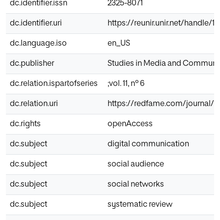
dc.identifier.issn
2325-8071
dc.identifier.uri
https://reunir.unir.net/handle/
dc.language.iso
en_US
dc.publisher
Studies in Media and Communi
dc.relation.ispartofseries
;vol. 11, nº 6
dc.relation.uri
https://redfame.com/journal/i
dc.rights
openAccess
dc.subject
digital communication
dc.subject
social audience
dc.subject
social networks
dc.subject
systematic review