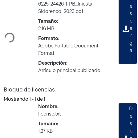
6225-24426-1-PB_Iniesta-
e
Sidorenco_2023.pdf
s
Cargando...
c
Tamaño:
a
2.16 MB
r
Formato:
g
Adobe Portable Document
a
Format
r
Descripción:
Artículo principal publicado
Bloque de licencias
Mostrando
1 - 1 de 1
Nombre:
D
license.txt
e
s
Tamaño:
c
1.27 KB