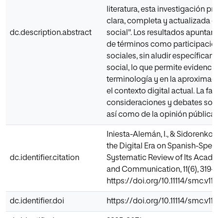
literatura, esta investigación p
clara, completa y actualizada 
dc.description.abstract
social". Los resultados apuntan
de términos como participación,
sociales, sin aludir específica
social, lo que permite evidencia
terminología y en la aproximaci
el contexto digital actual. La fa
consideraciones y debates sobre
así como de la opinión pública y
Iniesta-Alemán, I., & Sidorenko B
the Digital Era on Spanish-Spea
dc.identifier.citation
Systematic Review of Its Academ
and Communication, 11(6), 319-3
https://doi.org/10.11114/smc.v11i
dc.identifier.doi
https://doi.org/10.11114/smc.v11i