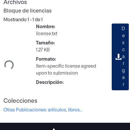
Archivos
Bloque de licencias
Mostrando
1 - 1 de 1
Nombre:
D
license.txt
e
s
Tamaño:
c
1.27 KB
a
Formato:
ndo...
r
Item-specific license agreed
g
upon to submission
a
Descripción:
r
Colecciones
Otras Publicaciones: artículos, libros...