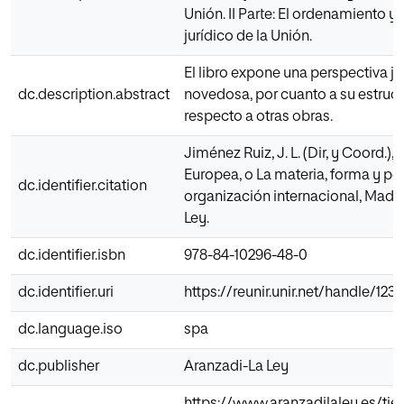
Unión. II Parte: El ordenamiento y 
jurídico de la Unión.
El libro expone una perspectiva jur
dc.description.abstract
novedosa, por cuanto a su estruc
respecto a otras obras.
Jiménez Ruiz, J. L. (Dir, y Coord.),
Europea, o La materia, forma y po
dc.identifier.citation
organización internacional, Madri
Ley.
dc.identifier.isbn
978-84-10296-48-0
dc.identifier.uri
https://reunir.unir.net/handle/12
dc.language.iso
spa
dc.publisher
Aranzadi-La Ley
https://www.aranzadilaley.es/tie