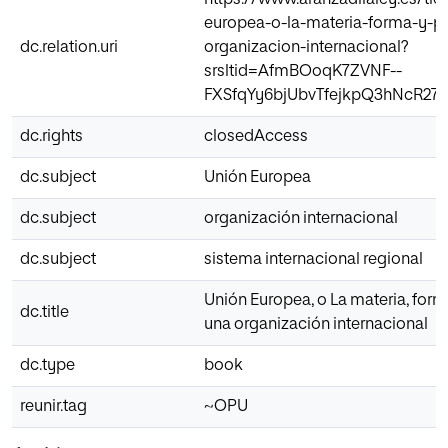
europea-o-la-materia-forma-y-p
dc.relation.uri
organizacion-internacional?
srsltid=AfmBOoqK7ZVNF--
FXSfqYy6bjUbvTfejkpQ3hNcR275
dc.rights
closedAccess
dc.subject
Unión Europea
dc.subject
organización internacional
dc.subject
sistema internacional regional
Unión Europea, o La materia, for
dc.title
una organización internacional
dc.type
book
reunir.tag
~OPU