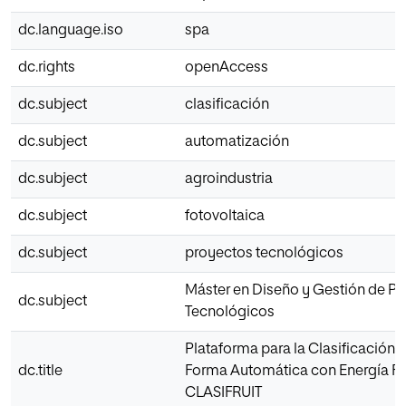
dc.language.iso
spa
dc.rights
openAccess
dc.subject
clasificación
dc.subject
automatización
dc.subject
agroindustria
dc.subject
fotovoltaica
dc.subject
proyectos tecnológicos
Máster en Diseño y Gestión de P
dc.subject
Tecnológicos
Plataforma para la Clasificación 
dc.title
Forma Automática con Energía Fo
CLASIFRUIT