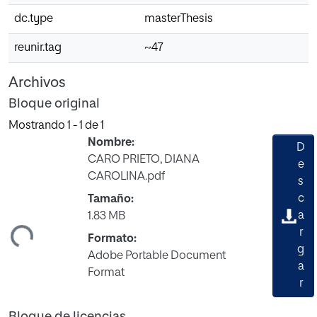
dc.type
masterThesis
reunir.tag
~47
Archivos
Bloque original
Mostrando
1 - 1 de 1
Nombre:
D
CARO PRIETO, DIANA
e
CAROLINA.pdf
s
c
Tamaño:
ando...
a
1.83 MB
r
Formato:
g
Adobe Portable Document
a
Format
r