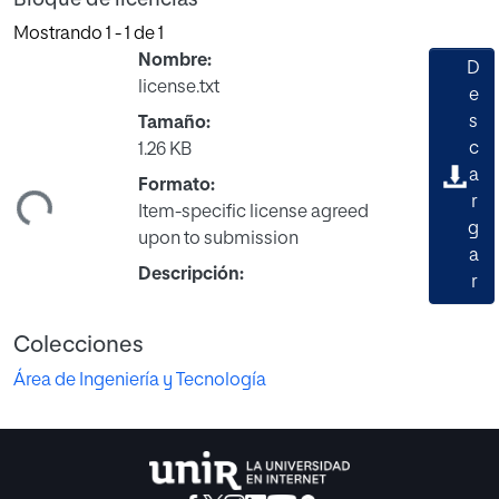
Bloque de licencias
Mostrando
1 - 1 de 1
Nombre:
D
license.txt
e
s
Tamaño:
c
1.26 KB
ando...
a
Formato:
r
Item-specific license agreed
g
upon to submission
a
Descripción:
r
Colecciones
Área de Ingeniería y Tecnología