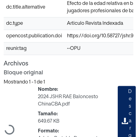
Efecto de la edad relativa en ba
dc.title.alternative
jugadores profesionales de ba
dc.type
Articulo Revista Indexada
opencost.publication.doi
https://doi.org/10.58727/jshr.97
reunir.tag
~OPU
Archivos
Bloque original
Mostrando
1 - 1 de 1
Nombre:
D
2024 JSHR RAE Baloncesto
e
ChinaCBA.pdf
s
c
Tamaño:
a
649.67 KB
Cargando...
r
Formato:
g