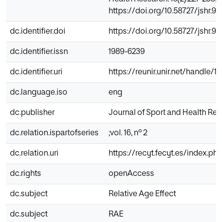
https://doi.org/10.58727/jshr.97
dc.identifier.doi
https://doi.org/10.58727/jshr.97
dc.identifier.issn
1989-6239
dc.identifier.uri
https://reunir.unir.net/handle/
dc.language.iso
eng
dc.publisher
Journal of Sport and Health Re
dc.relation.ispartofseries
;vol. 16, nº 2
dc.relation.uri
https://recyt.fecyt.es/index.p
dc.rights
openAccess
dc.subject
Relative Age Effect
dc.subject
RAE