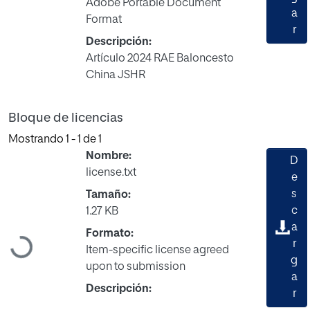
Adobe Portable Document
a
Format
r
Descripción:
Artículo 2024 RAE Baloncesto
China JSHR
Bloque de licencias
Mostrando
1 - 1 de 1
Nombre:
D
license.txt
e
s
Tamaño:
c
1.27 KB
a
Formato:
Cargando...
r
Item-specific license agreed
g
upon to submission
a
Descripción:
r