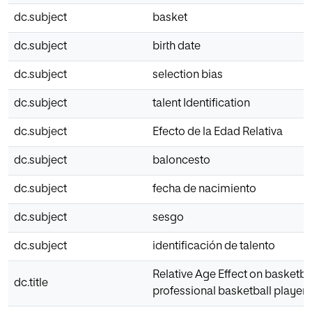
dc.subject
basket
dc.subject
birth date
dc.subject
selection bias
dc.subject
talent Identification
dc.subject
Efecto de la Edad Relativa
dc.subject
baloncesto
dc.subject
fecha de nacimiento
dc.subject
sesgo
dc.subject
identificación de talento
Relative Age Effect on basketba
dc.title
professional basketball players