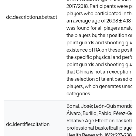
2017/2018. Participants were pr
players who participated in the
dc.description.abstract
an average age of 26.98 ± 4.18 y
was found for all players analy
the players by their position on
point guards and shooting guard
existence of RA on these positi
the specific physical and perf
point guards and shooting guard
that China is not an exception in
the selection of talent based on 
players, which generates unequa
categories.
Bonal, José; León-Quismondo, J
Álvaro; Burillo, Pablo; Pérez-Gon
Relative Age Effect on basketba
dc.identifier.citation
professional basketball players
Health Research. 16(2):227-238.