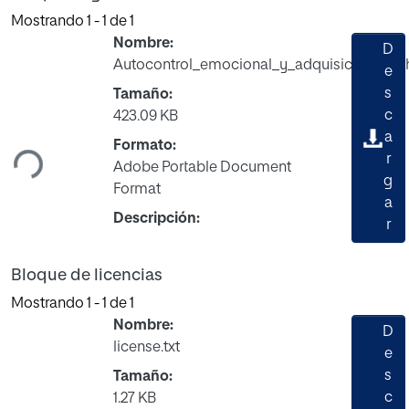
Mostrando
1 - 1 de 1
Nombre:
D
Autocontrol_emocional_y_adquisición_de_h
e
s
Tamaño:
Cargando...
c
423.09 KB
a
Formato:
r
Adobe Portable Document
g
Format
a
Descripción:
r
Bloque de licencias
Mostrando
1 - 1 de 1
Nombre:
D
license.txt
e
s
Tamaño:
c
1.27 KB