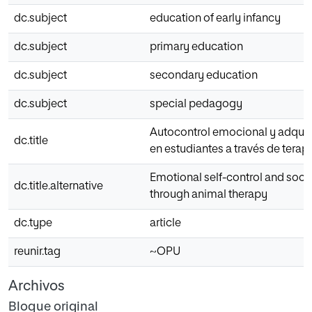
dc.subject
education of early infancy
dc.subject
primary education
dc.subject
secondary education
dc.subject
special pedagogy
Autocontrol emocional y adquis
dc.title
en estudiantes a través de tera
Emotional self-control and social
dc.title.alternative
through animal therapy
dc.type
article
reunir.tag
~OPU
Archivos
Bloque original