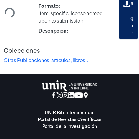
Cargando...
a
Formato:
r
Item-specific license agreed
g
upon to submission
a
Descripción:
r
Colecciones
Otras Publicaciones: artículos, libros...
UNIR Biblioteca Virtual
Portal de Revistas Científicas
Portal de la Investigación