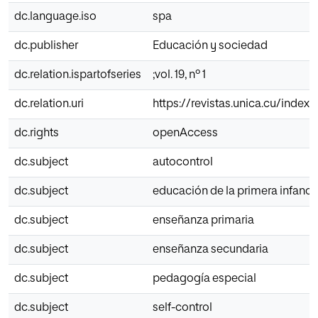
dc.language.iso
spa
dc.publisher
Educación y sociedad
dc.relation.ispartofseries
;vol. 19, nº 1
dc.relation.uri
https://revistas.unica.cu/index
dc.rights
openAccess
dc.subject
autocontrol
dc.subject
educación de la primera infanci
dc.subject
enseñanza primaria
dc.subject
enseñanza secundaria
dc.subject
pedagogía especial
dc.subject
self-control