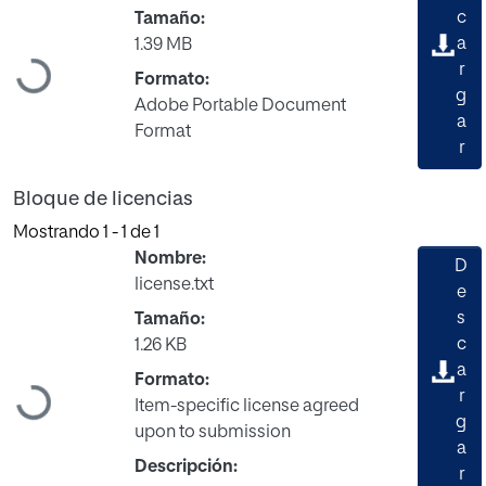
c
Tamaño:
a
1.39 MB
Cargando...
r
Formato:
g
Adobe Portable Document
a
Format
r
Bloque de licencias
Mostrando
1 - 1 de 1
Nombre:
D
license.txt
e
s
Tamaño:
c
1.26 KB
a
Formato:
Cargando...
r
Item-specific license agreed
g
upon to submission
a
Descripción:
r