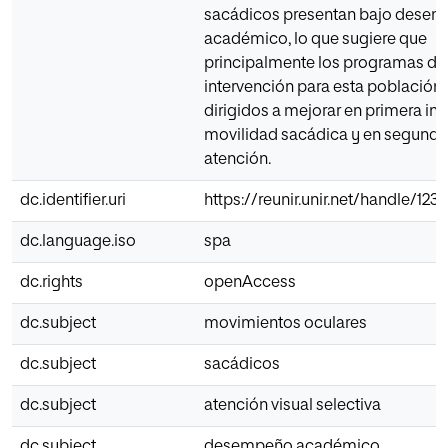
sacádicos presentan bajo dese
académico, lo que sugiere que
principalmente los programas de
intervención para esta población 
dirigidos a mejorar en primera ins
movilidad sacádica y en segundo 
atención.
dc.identifier.uri
https://reunir.unir.net/handle/12
dc.language.iso
spa
dc.rights
openAccess
dc.subject
movimientos oculares
dc.subject
sacádicos
dc.subject
atención visual selectiva
dc.subject
desempeño académico