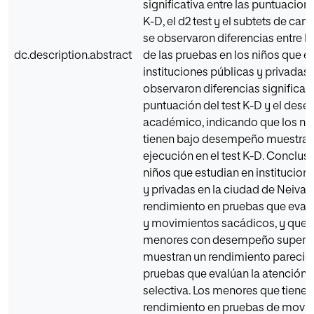
significativa entre las puntuacione
K-D, el d2 test y el subtets de can
se observaron diferencias entre l
dc.description.abstract
de las pruebas en los niños que e
instituciones públicas y privadas.
observaron diferencias significati
puntuación del test K-D y el de
académico, indicando que los ni
tienen bajo desempeño muestran
ejecución en el test K-D. Conclusi
niños que estudian en institucion
y privadas en la ciudad de Neiva t
rendimiento en pruebas que eval
y movimientos sacádicos, y que t
menores con desempeño superior
muestran un rendimiento parecid
pruebas que evalúan la atención v
selectiva. Los menores que tiene
rendimiento en pruebas de movi