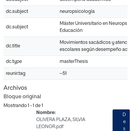
dc.subject
neuropsicología
Máster Universitario en Neuropsic
dc.subject
Educación
Movimientos sacádicos y atención
dc.title
escolares según desempeño ac
dc.type
masterThesis
reunir.tag
~51
Archivos
Bloque original
Mostrando
1 - 1 de 1
Nombre:
D
OLIVERA PLAZA, SILVIA
e
LEONOR.pdf
s