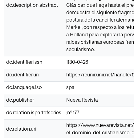
dc.description.abstract
Clásica» que llega hasta el prese
demuestra el siguiente fragmento
postura de la canciller alemana
Merkel, con respecto a los refugi
a Holland para explorar la pervi
raíces cristianas europeas frent
secularismo.
dc.identifier.issn
1130-0426
dc.identifier.uri
https://reunir.unir.net/handle/
dc.language.iso
spa
dc.publisher
Nueva Revista
dc.relation.ispartofseries
;nº 177
https://www.nuevarevista.net/t
dc.relation.uri
el-dominio-del-cristianismo-en