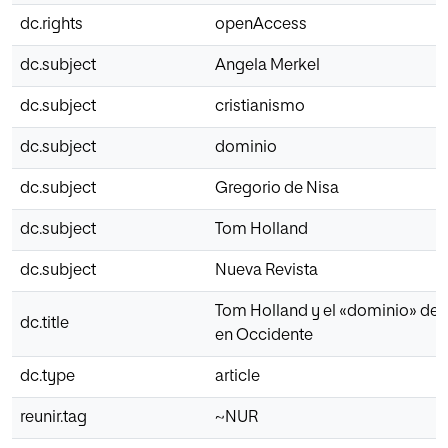
dc.rights
openAccess
dc.subject
Angela Merkel
dc.subject
cristianismo
dc.subject
dominio
dc.subject
Gregorio de Nisa
dc.subject
Tom Holland
dc.subject
Nueva Revista
Tom Holland y el «dominio» del 
dc.title
en Occidente
dc.type
article
reunir.tag
~NUR