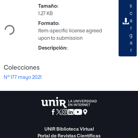
s
Tamaño:
Cargando...
c
1.27 KB
a
Formato:
r
Item-specific license agreed
g
upon to submission
a
Descripción:
r
Colecciones
Nº 177 mayo 2021
UNIR Biblioteca Virtual
Portal de Revistas Científicas