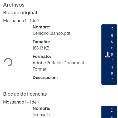
Archivos
Bloque original
Mostrando
1 - 1 de 1
Nombre:
D
Benigno Blanco.pdf
e
s
Tamaño:
Cargando...
c
188.13 KB
a
Formato:
r
Adobe Portable Document
g
Format
a
Descripción:
r
Bloque de licencias
Mostrando
1 - 1 de 1
Nombre:
D
license.txt
e