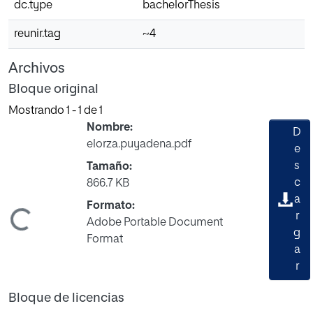
dc.type
bachelorThesis
reunir.tag
~4
Archivos
Bloque original
Mostrando
1 - 1 de 1
Nombre:
D
elorza.puyadena.pdf
e
s
Tamaño:
c
866.7 KB
a
Formato:
gando...
r
Adobe Portable Document
g
Format
a
r
Bloque de licencias