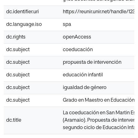
dc.identifier.uri
https://reunir.unir.net/handle/12
dc.language.iso
spa
dc.rights
openAccess
dc.subject
coeducación
dc.subject
propuesta de intervención
dc.subject
educación infantil
dc.subject
igualdad de género
dc.subject
Grado en Maestro en Educación In
La coeducación en San Martin Es
dc.title
(Aramaio). Propuesta de intervenc
segundo ciclo de Educación Infant