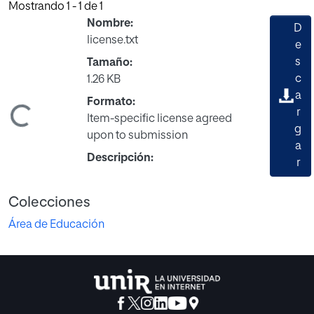
Mostrando
1 - 1 de 1
Nombre:
D
license.txt
e
s
Tamaño:
c
1.26 KB
a
Formato:
gando...
r
Item-specific license agreed
g
upon to submission
a
Descripción:
r
Colecciones
Área de Educación