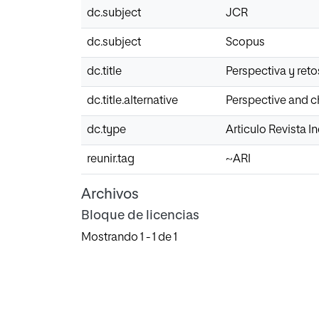
dc.subject
JCR
dc.subject
Scopus
dc.title
Perspectiva y reto
dc.title.alternative
Perspective and ch
dc.type
Articulo Revista 
reunir.tag
~ARI
Archivos
Bloque de licencias
Mostrando
1 - 1 de 1