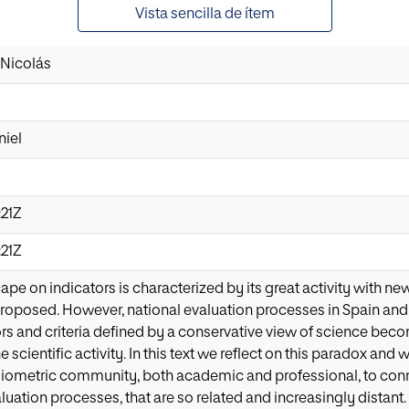
Vista sencilla de ítem
 Nicolás
niel
:21Z
:21Z
ape on indicators is characterized by its great activity with
proposed. However, national evaluation processes in Spain and
tors and criteria defined by a conservative view of science be
he scientific activity. In this text we reflect on this paradox a
liometric community, both academic and professional, to con
luation processes, that are so related and increasingly distant.