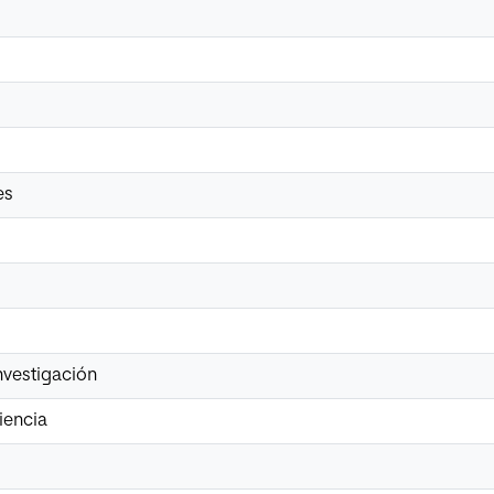
es
investigación
iencia