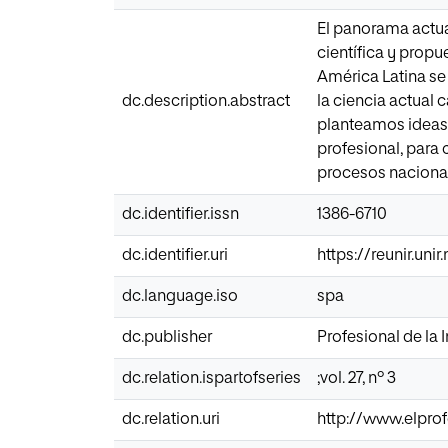
El panorama actua
científica y prop
América Latina se
dc.description.abstract
la ciencia actual
planteamos ideas
profesional, para 
procesos nacional
dc.identifier.issn
1386-6710
dc.identifier.uri
https://reunir.uni
dc.language.iso
spa
dc.publisher
Profesional de la
dc.relation.ispartofseries
;vol. 27, nº 3
dc.relation.uri
http://www.elpro