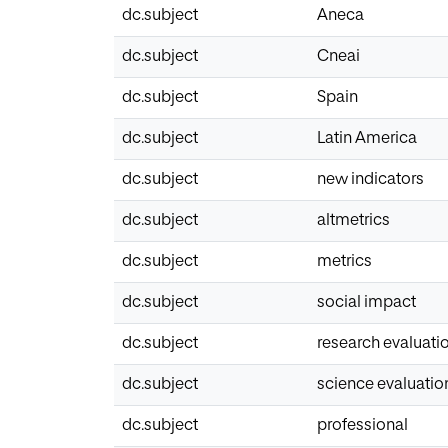
dc.subject
Aneca
dc.subject
Cneai
dc.subject
Spain
dc.subject
Latin America
dc.subject
new indicators
dc.subject
altmetrics
dc.subject
metrics
dc.subject
social impact
dc.subject
research evaluati
dc.subject
science evaluatio
dc.subject
professional