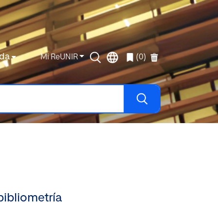
da
Mi ReUNIR
(0)
 bibliometría