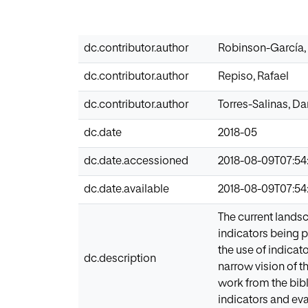
dc.contributor.author
Robinson-García,
dc.contributor.author
Repiso, Rafael
dc.contributor.author
Torres-Salinas, Da
dc.date
2018-05
dc.date.accessioned
2018-08-09T07:54
dc.date.available
2018-08-09T07:54
The current landsc
indicators being 
the use of indica
dc.description
narrow vision of t
work from the bib
indicators and eva