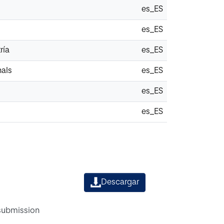
es_ES
es_ES
ría
es_ES
nals
es_ES
es_ES
es_ES
Descargar
 submission