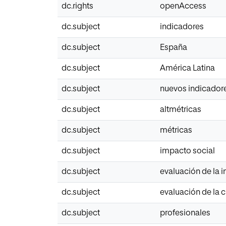
dc.rights
openAccess
dc.subject
indicadores
dc.subject
España
dc.subject
América Latina
dc.subject
nuevos indicador
dc.subject
altmétricas
dc.subject
métricas
dc.subject
impacto social
dc.subject
evaluación de la 
dc.subject
evaluación de la c
dc.subject
profesionales