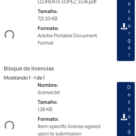
LLORENTE LOPEZ, ELIA.pdf
e
s
Tamaño:
gando...
c
721.33 KB
a
Formato:
r
Adobe Portable Document
g
Format
a
r
Bloque de licencias
Mostrando
1 - 1 de 1
Nombre:
D
license.txt
e
s
Tamaño:
gando...
c
1.26 KB
a
Formato:
r
Item-specific license agreed
g
upon to submission