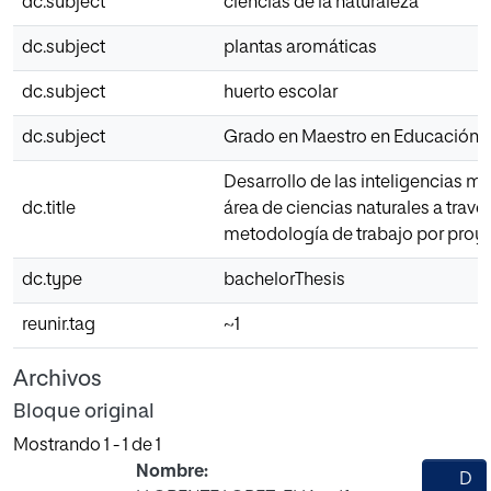
dc.subject
ciencias de la naturaleza
dc.subject
plantas aromáticas
dc.subject
huerto escolar
dc.subject
Grado en Maestro en Educación P
Desarrollo de las inteligencias múl
dc.title
área de ciencias naturales a través
metodología de trabajo por proy
dc.type
bachelorThesis
reunir.tag
~1
Archivos
Bloque original
Mostrando
1 - 1 de 1
Nombre:
D