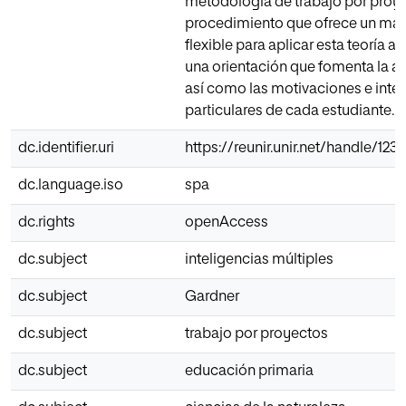
metodología de trabajo por pro
procedimiento que ofrece un mar
flexible para aplicar esta teoría a
una orientación que fomenta la 
así como las motivaciones e inte
particulares de cada estudiante.
dc.identifier.uri
https://reunir.unir.net/handle/12
dc.language.iso
spa
dc.rights
openAccess
dc.subject
inteligencias múltiples
dc.subject
Gardner
dc.subject
trabajo por proyectos
dc.subject
educación primaria