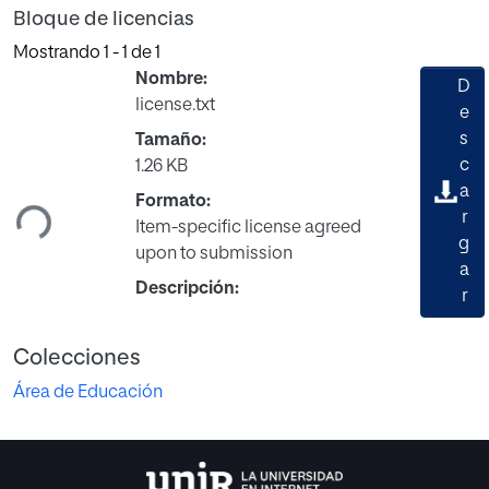
Bloque de licencias
Mostrando
1 - 1 de 1
Nombre:
D
license.txt
e
s
Tamaño:
rgando...
c
1.26 KB
a
Formato:
r
Item-specific license agreed
g
upon to submission
a
Descripción:
r
Colecciones
Área de Educación