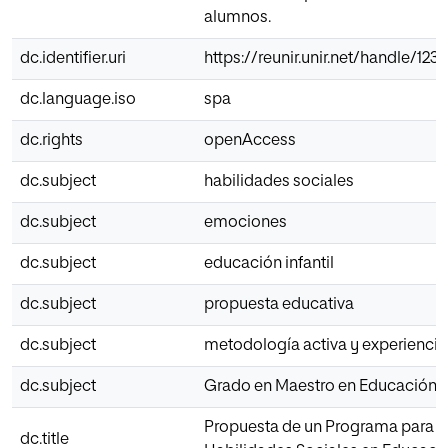
alumnos.
dc.identifier.uri
https://reunir.unir.net/handle/12
dc.language.iso
spa
dc.rights
openAccess
dc.subject
habilidades sociales
dc.subject
emociones
dc.subject
educación infantil
dc.subject
propuesta educativa
dc.subject
metodología activa y experiencia
dc.subject
Grado en Maestro en Educación In
Propuesta de un Programa para T
dc.title