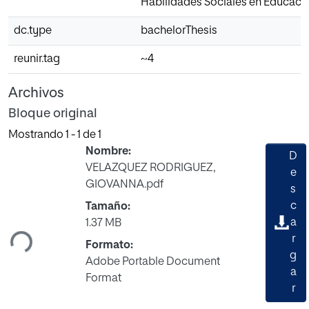
Habilidades Sociales en Educación
dc.type
bachelorThesis
reunir.tag
~4
Archivos
Bloque original
Mostrando
1 - 1 de 1
Nombre:
D
VELAZQUEZ RODRIGUEZ,
e
GIOVANNA.pdf
s
rgando...
c
Tamaño:
a
1.37 MB
r
Formato:
g
Adobe Portable Document
a
Format
r