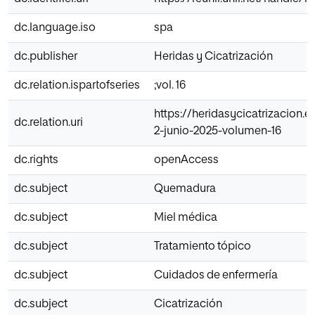
dc.language.iso
spa
dc.publisher
Heridas y Cicatrización
dc.relation.ispartofseries
;vol. 16
https://heridasycicatrizacion
dc.relation.uri
2-junio-2025-volumen-16
dc.rights
openAccess
dc.subject
Quemadura
dc.subject
Miel médica
dc.subject
Tratamiento tópico
dc.subject
Cuidados de enfermería
dc.subject
Cicatrización