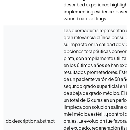
described experience highlights 
implementing evidence-based i
wound care settings.
Las quemaduras representan un
gran relevancia clínica por su 
su impacto en la calidad de vid
opciones terapéuticas convenci
plata, son ampliamente utilizad
en los últimos años se han expl
resultados prometedores. Este a
de un paciente varón de 58 añ
segundo grado superficial en l
de abeja de grado médico. El tr
un total de 12 curas en un perí
limpieza con solución salina o 
miel médica estéril, y control 
dc.description.abstract
orales. La evolución fue favor
del exudado, regeneración tisul