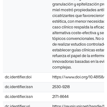
granulación y epitelización pro
miel mostró propiedades antibac
cicatrizantes que favorecieron 
estética, con menor necesidad d
caso clínico respalda la eficac
alternativa coste-efectiva y seg
tópicos convencionales. No obs
de realizar estudios controlad
establecer guías clínicas estan
refuerza el papel de la enfermer
innovadoras basadas en la evide
complejas.
dc.identifier.doi
https://www.doi.org/10.48158/H
dc.identifier.issn
2530-9218
dc.identifier.issn
2171-8644
dc.identifier.uri
https://reunir.unir.net/handle/