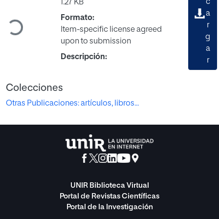
c
1.27 KB
a
Formato:
Cargando...
r
Item-specific license agreed
g
upon to submission
a
Descripción:
r
Colecciones
Otras Publicaciones: artículos, libros...
UNIR Biblioteca Virtual
Portal de Revistas Científicas
Portal de la Investigación