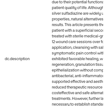
due to their potential function
patient quality of life. Althoug
silver sulfadiazine are widely us
properties, natural alternative
results. This article presents th
patient with a superficial secon
treated with sterile medical-gr
12 wound care sessions over fou
application, cleansing with sali
symptomatic pain control with o
dc.description
exhibited favorable healing, wi
regeneration, granulation tissu
epithelialization without comp
antibacterial, anti-inflammatory
supported effective and aestheti
reduced therapeutic resource us
costeffective and safe alternati
treatments. However, further lar
necessary to establish standardi