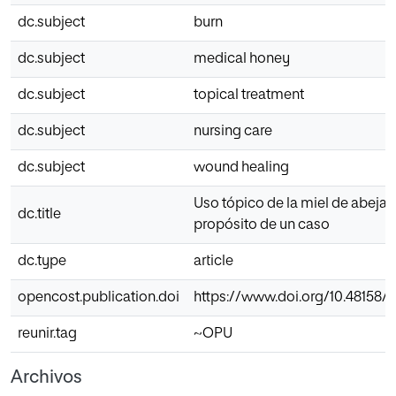
dc.subject
burn
dc.subject
medical honey
dc.subject
topical treatment
dc.subject
nursing care
dc.subject
wound healing
Uso tópico de la miel de abeja 
dc.title
propósito de un caso
dc.type
article
opencost.publication.doi
https://www.doi.org/10.48158/H
reunir.tag
~OPU
Archivos