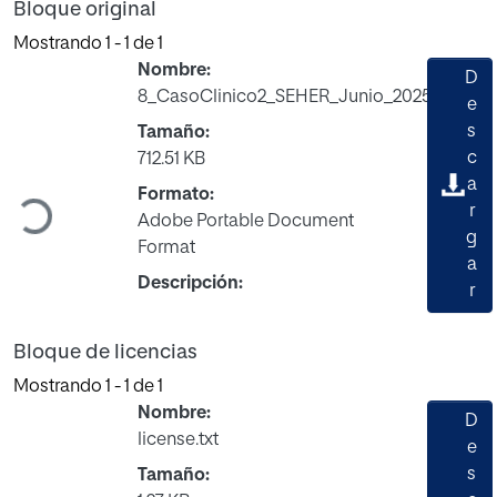
Bloque original
Mostrando
1 - 1 de 1
Nombre:
D
8_CasoClinico2_SEHER_Junio_2025_v2.pdf
e
s
Tamaño:
c
712.51 KB
a
Formato:
Cargando...
r
Adobe Portable Document
g
Format
a
Descripción:
r
Bloque de licencias
Mostrando
1 - 1 de 1
Nombre:
D
license.txt
e
s
Tamaño: