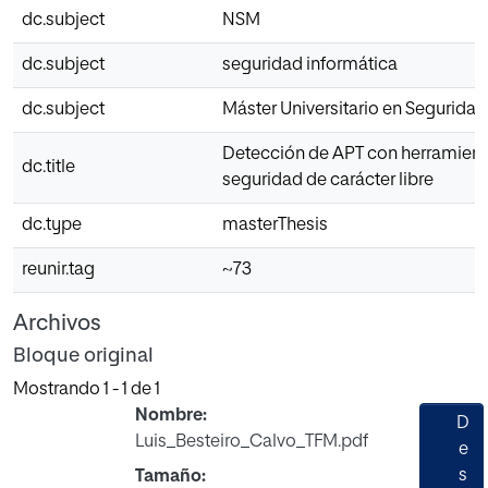
dc.subject
NSM
dc.subject
seguridad informática
dc.subject
Máster Universitario en Seguridad
Detección de APT con herramient
dc.title
seguridad de carácter libre
dc.type
masterThesis
reunir.tag
~73
Archivos
Bloque original
Mostrando
1 - 1 de 1
Nombre:
D
Luis_Besteiro_Calvo_TFM.pdf
e
s
Tamaño: