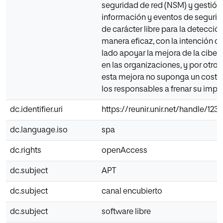
seguridad de red (NSM) y gestión
información y eventos de segurid
de carácter libre para la detecció
manera eficaz, con la intención d
lado apoyar la mejora de la cibe
en las organizaciones, y por otro 
esta mejora no suponga un coste 
los responsables a frenar su impl
dc.identifier.uri
https://reunir.unir.net/handle/12
dc.language.iso
spa
dc.rights
openAccess
dc.subject
APT
dc.subject
canal encubierto
dc.subject
software libre