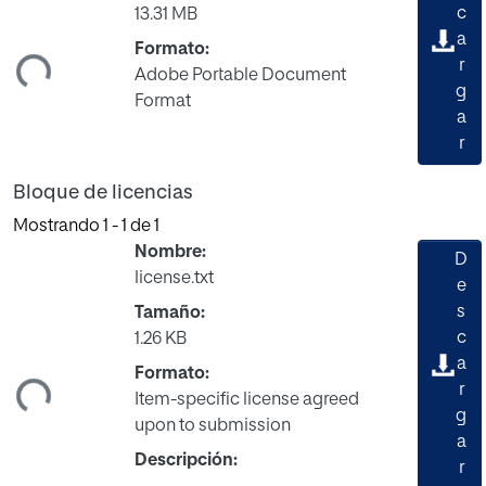
c
13.31 MB
ando...
a
Formato:
r
Adobe Portable Document
g
Format
a
r
Bloque de licencias
Mostrando
1 - 1 de 1
Nombre:
D
license.txt
e
s
Tamaño:
c
1.26 KB
ando...
a
Formato:
r
Item-specific license agreed
g
upon to submission
a
Descripción:
r