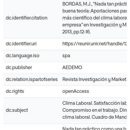
BORDAS, M.J., “Nada tan prácti
buena teoría: Aportaciones para
dc.identifier.citation
más científico del clima laboral 
empresa” en Investigación y Mark
2013, pp.12-16.
dc.identifier.uri
https://reunir.unir.net/handle/1
dc.language.iso
spa
dc.publisher
AEDEMO
dc.relation.ispartofseries
Revista Investigación y Marketing
dc.rights
openAccess
Clima Laboral. Satisfacción labo
dc.subject
Compromiso en el trabajo. Dim
clima laboral. Cuadro de Mando 
Nada tan práctico como una bue