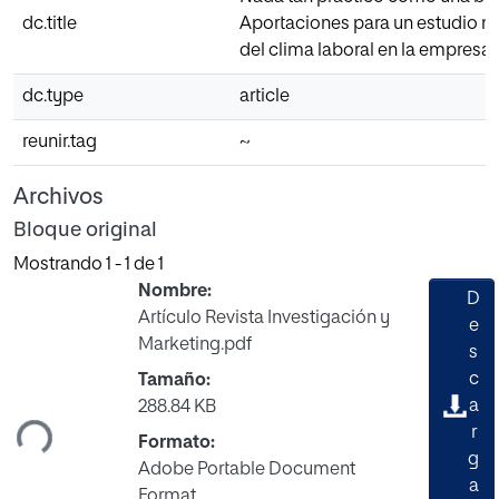
dc.title
Aportaciones para un estudio má
del clima laboral en la empresa.
dc.type
article
reunir.tag
~
Archivos
Bloque original
Mostrando
1 - 1 de 1
Nombre:
D
Artículo Revista Investigación y
e
Marketing.pdf
s
rgando...
c
Tamaño:
a
288.84 KB
r
Formato:
g
Adobe Portable Document
a
Format