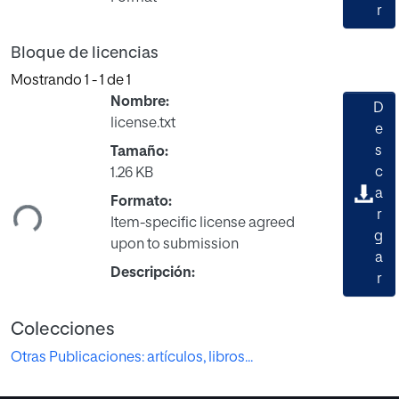
r
Bloque de licencias
Mostrando
1 - 1 de 1
Nombre:
D
license.txt
e
s
Tamaño:
rgando...
c
1.26 KB
a
Formato:
r
Item-specific license agreed
g
upon to submission
a
Descripción:
r
Colecciones
Otras Publicaciones: artículos, libros...