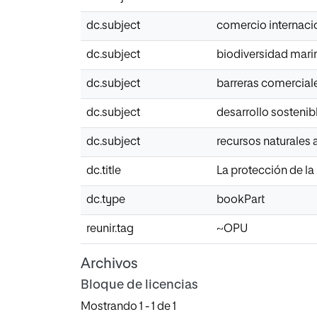
dc.subject
comercio internaci
dc.subject
biodiversidad mari
dc.subject
barreras comercial
dc.subject
desarrollo sostenib
dc.subject
recursos naturales
dc.title
La protección de la
dc.type
bookPart
reunir.tag
~OPU
Archivos
Bloque de licencias
Mostrando
1 - 1 de 1