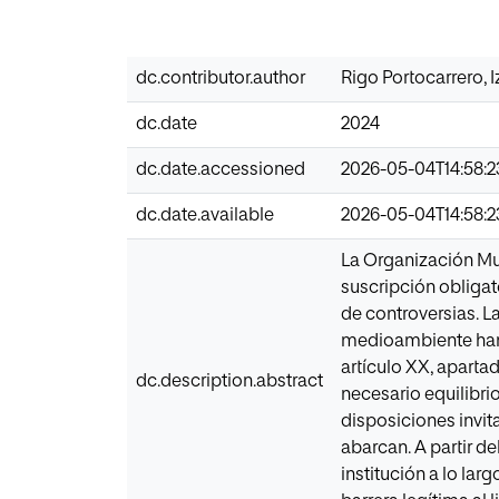
dc.contributor.author
Rigo Portocarrero, 
dc.date
2024
dc.date.accessioned
2026-05-04T14:58:
dc.date.available
2026-05-04T14:58:
La Organización Mun
suscripción obligat
de controversias. L
medioambiente han s
artículo XX, aparta
dc.description.abstract
necesario equilibri
disposiciones invit
abarcan. A partir d
institución a lo lar