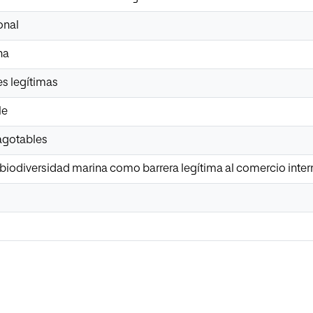
onal
na
es legítimas
le
 agotables
 biodiversidad marina como barrera legítima al comercio inter