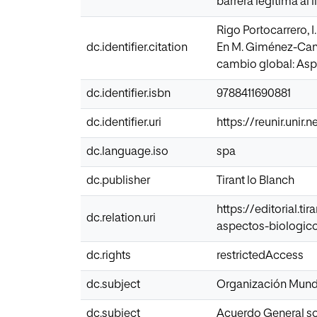
barrera legítima al 
Rigo Portocarrero, 
dc.identifier.citation
En M. Giménez-Cande
cambio global: Aspec
dc.identifier.isbn
9788411690881
dc.identifier.uri
https://reunir.unir
dc.language.iso
spa
dc.publisher
Tirant lo Blanch
https://editorial.
dc.relation.uri
aspectos-biologico
dc.rights
restrictedAccess
dc.subject
Organización Mund
dc.subject
Acuerdo General s