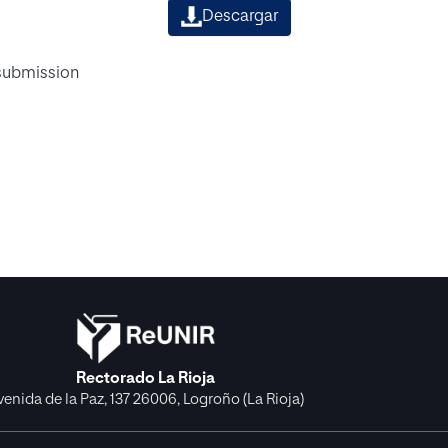
Descargar
 submission
Rectorado La Rioja
venida de la Paz, 137 26006, Logroño (La Rioja)