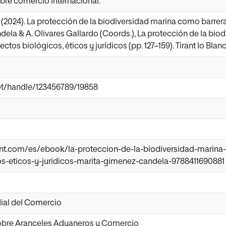
libre comercio internacional.
I. (2024). La protección de la biodiversidad marina como barrer
la & A. Olivares Gallardo (Coords.), La protección de la bio
tos biológicos, éticos y jurídicos (pp. 127–159). Tirant lo Blanc
.net/handle/123456789/19858
tirant.com/es/ebook/la-proteccion-de-la-biodiversidad-marin
s-eticos-y-juridicos-marita-gimenez-candela-9788411690881
ial del Comercio
obre Aranceles Aduaneros y Comercio