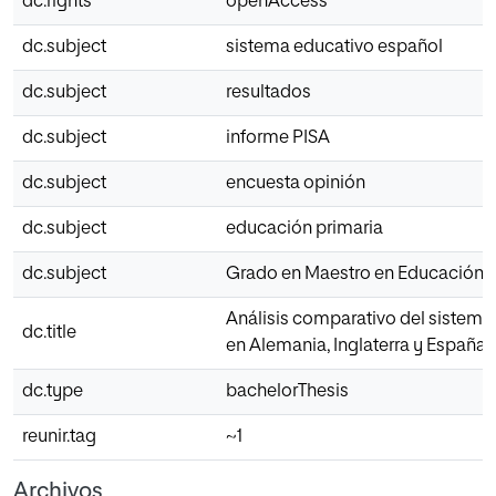
dc.rights
openAccess
dc.subject
sistema educativo español
dc.subject
resultados
dc.subject
informe PISA
dc.subject
encuesta opinión
dc.subject
educación primaria
dc.subject
Grado en Maestro en Educación P
Análisis comparativo del sistema
dc.title
en Alemania, Inglaterra y España
dc.type
bachelorThesis
reunir.tag
~1
Archivos