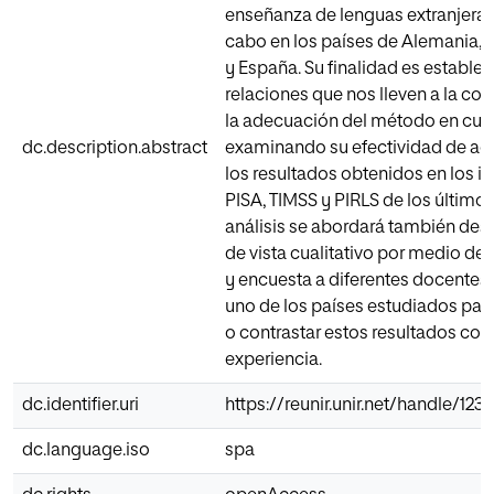
enseñanza de lenguas extranjeras,
cabo en los países de Alemania, 
y España. Su finalidad es estable
relaciones que nos lleven a la co
la adecuación del método en cue
dc.description.abstract
examinando su efectividad de ac
los resultados obtenidos en los i
PISA, TIMSS y PIRLS de los últimos
análisis se abordará también des
de vista cualitativo por medio de l
y encuesta a diferentes docentes
uno de los países estudiados par
o contrastar estos resultados con
experiencia.
dc.identifier.uri
https://reunir.unir.net/handle/12
dc.language.iso
spa