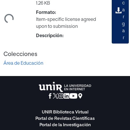
c
1.26 KB
a
Formato:
ando...
r
Item-specific license agreed
g
upon to submission
a
Descripción:
r
Colecciones
Área de Educación
UNIR Biblioteca Virtual
Portal de Revistas Científicas
Portal de la Investigación