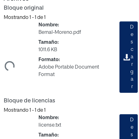
Bloque original
Mostrando
1 - 1 de 1
Nombre:
D
Bernal-Moreno.pdf
e
s
Tamaño:
c
1011.6 KB
a
Formato:
ando...
r
Adobe Portable Document
g
Format
a
r
Bloque de licencias
Mostrando
1 - 1 de 1
Nombre:
D
license.txt
e
s
Tamaño: