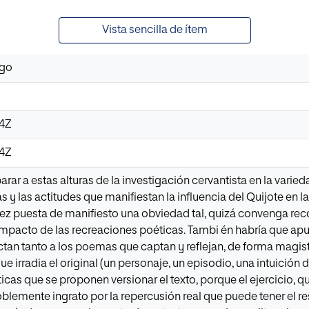
Vista sencilla de ítem
ago
54Z
54Z
rar a estas alturas de la investigación cervantista en la varie
s y las actitudes que manifiestan la influencia del Quijote en
ez puesta de manifiesto una obviedad tal, quizá convenga rec
impacto de las recreaciones poéticas. Tambi én habría que apun
ctan tanto a los poemas que captan y reflejan, de forma magist
 irradia el original (un personaje, un episodio, una intuición 
cas que se proponen versionar el texto, porque el ejercicio, qu
oblemente ingrato por la repercusión real que puede tener el re