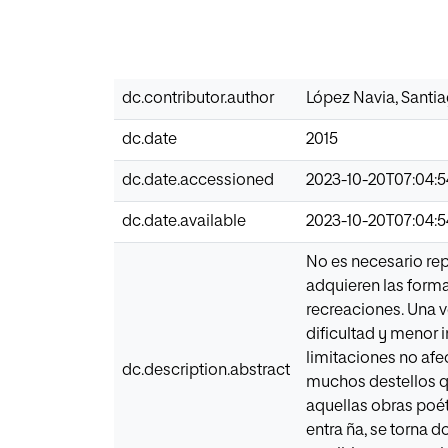
dc.contributor.author
López Navia, Santi
dc.date
2015
dc.date.accessioned
2023-10-20T07:04:
dc.date.available
2023-10-20T07:04:
No es necesario repa
adquieren las forma
recreaciones. Una v
dificultad y menor 
limitaciones no afe
dc.description.abstract
muchos destellos que
aquellas obras poéti
entra ña, se torna d