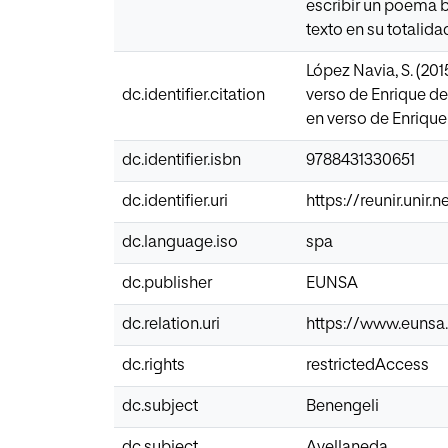
escribir un poema b
texto en su totalida
López Navia, S. (201
dc.identifier.citation
verso de Enrique del
en verso de Enrique 
dc.identifier.isbn
9788431330651
dc.identifier.uri
https://reunir.unir
dc.language.iso
spa
dc.publisher
EUNSA
dc.relation.uri
https://www.eunsa.
dc.rights
restrictedAccess
dc.subject
Benengeli
dc.subject
Avellaneda