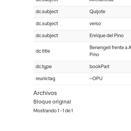
dc.subject
Quijote
dc.subject
verso
dc.subject
Enrique del Pino
Benengeli frente a A
dc.title
Pino
dc.type
bookPart
reunir.tag
~OPU
Archivos
Bloque original
Mostrando
1 - 1 de 1