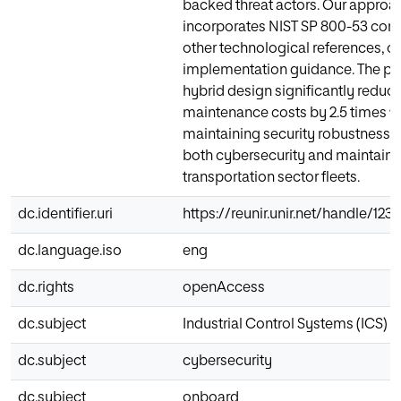
backed threat actors. Our approa
incorporates NIST SP 800-53 cont
other technological references, of
implementation guidance. The p
hybrid design significantly reduc
maintenance costs by 2.5 times w
maintaining security robustness,
both cybersecurity and maintainab
transportation sector fleets.
dc.identifier.uri
https://reunir.unir.net/handle/12
dc.language.iso
eng
dc.rights
openAccess
dc.subject
Industrial Control Systems (ICS)
dc.subject
cybersecurity
dc.subject
onboard