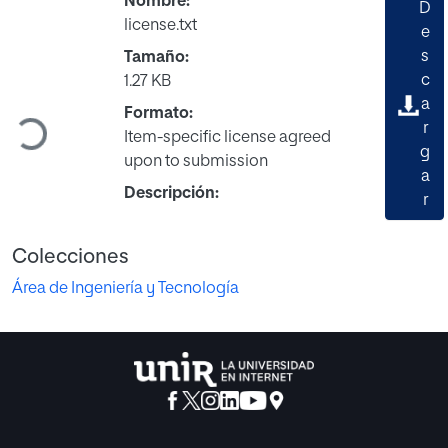
Nombre:
D
license.txt
e
s
Tamaño:
c
1.27 KB
a
Cargando...
Formato:
r
Item-specific license agreed
g
upon to submission
a
Descripción:
r
Colecciones
Área de Ingeniería y Tecnología