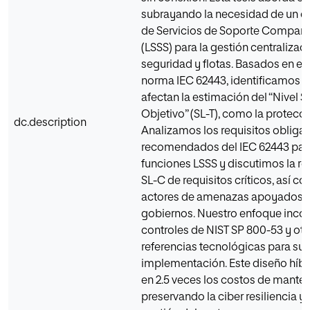
subrayando la necesidad de un di
de Servicios de Soporte Comparti
(LSSS) para la gestión centralizad
seguridad y flotas. Basados en el
norma IEC 62443, identificamos f
afectan la estimación del “Nivel 
Objetivo” (SL-T), como la protecció
dc.description
Analizamos los requisitos obligat
recomendados del IEC 62443 para
funciones LSSS y discutimos la r
SL-C de requisitos críticos, así co
actores de amenazas apoyados 
gobiernos. Nuestro enfoque inco
controles de NIST SP 800-53 y otr
referencias tecnológicas para su
implementación. Este diseño híbr
en 2.5 veces los costos de mante
preservando la ciber resiliencia y 