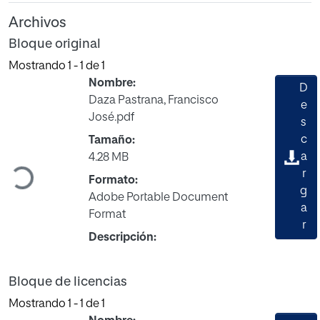
Archivos
Bloque original
Mostrando
1 - 1 de 1
Nombre:
D
Daza Pastrana, Francisco
e
José.pdf
s
c
Tamaño:
a
Cargando...
4.28 MB
r
Formato:
g
Adobe Portable Document
a
Format
r
Descripción:
Bloque de licencias
Mostrando
1 - 1 de 1