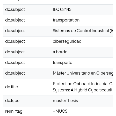
dc.subject
IEC 62443
dc.subject
transportation
dc.subject
Sistemas de Control Industrial (IC
dc.subject
ciberseguridad
dc.subject
a bordo
dc.subject
transporte
dc.subject
Máster Universitario en Ciberseg
Protecting Onboard Industrial Con
dc.title
Systems: A Hybrid Cybersecurit
dc.type
masterThesis
reunir.tag
~MUCS