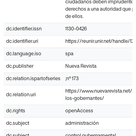
ciudadanos deben imprudente
derechos a una autoridad que 
de ellos.
dc.identifier.issn
1130-0426
dc.identifier.uri
https://reunir.unir.net/handle/
dc.language.iso
spa
dc.publisher
Nueva Revista
dc.relation.ispartofseries
;nº 173
https://www.nuevarevista.net/el
dc.relation.uri
los-gobernantes/
dc.rights
openAccess
dc.subject
administración