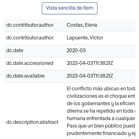
Vista sencilla de ítem
dc.contributor.author
Costas, Elena
dc.contributor.author
Lapuente, Víctor
dc.date
2020-03
dc.date.accessioned
2023-04-03T11:38:21Z
dc.date.available
2023-04-03T11:38:21Z
El conflicto más ubicuo en todas
civilizaciones es el choque entre
de los gobernantes y la eficienci
dilema se ha repetido en toda
humana enfrentada a cualquier r
dc.description.abstract
Para que un bien público pueda 
prudentemente financiado y eje