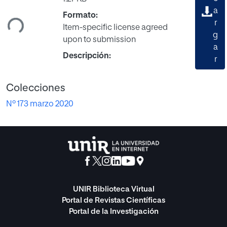
rgando...
a
Formato:
r
Item-specific license agreed
g
upon to submission
a
Descripción:
r
Colecciones
Nº 173 marzo 2020
UNIR Biblioteca Virtual
Portal de Revistas Científicas
Portal de la Investigación