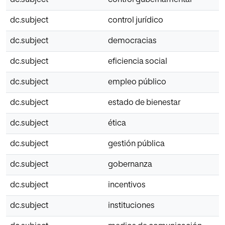
dc.subject
control gubernamental
dc.subject
control jurídico
dc.subject
democracias
dc.subject
eficiencia social
dc.subject
empleo público
dc.subject
estado de bienestar
dc.subject
ética
dc.subject
gestión pública
dc.subject
gobernanza
dc.subject
incentivos
dc.subject
instituciones