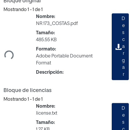
Bloque original
Mostrando
1 - 1 de 1
Nombre:
D
NR 173_COSTAS.pdf
e
s
Tamaño:
rgando...
c
485.55 KB
a
Formato:
r
Adobe Portable Document
g
Format
a
Descripción:
r
Bloque de licencias
Mostrando
1 - 1 de 1
Nombre:
D
license.txt
e
s
Tamaño:
c
1.27 KB