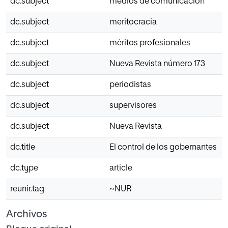
dc.subject
medios de comunicación
dc.subject
meritocracia
dc.subject
méritos profesionales
dc.subject
Nueva Revista número 173
dc.subject
periodistas
dc.subject
supervisores
dc.subject
Nueva Revista
dc.title
El control de los gobernantes
dc.type
article
reunir.tag
~NUR
Archivos