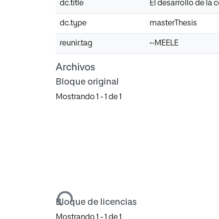
dc.title
El desarrollo de la 
dc.type
masterThesis
reunir.tag
~MEELE
Archivos
Bloque original
Mostrando
1 - 1 de 1
Cargando...
Bloque de licencias
Mostrando
1 - 1 de 1