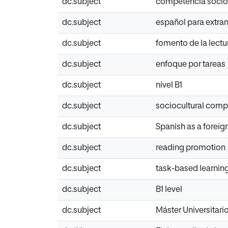
dc.subject
competencia socioc
dc.subject
español para extran
dc.subject
fomento de la lectu
dc.subject
enfoque por tareas
dc.subject
nivel B1
dc.subject
sociocultural com
dc.subject
Spanish as a forei
dc.subject
reading promotion
dc.subject
task-based learnin
dc.subject
B1 level
dc.subject
Máster Universitar