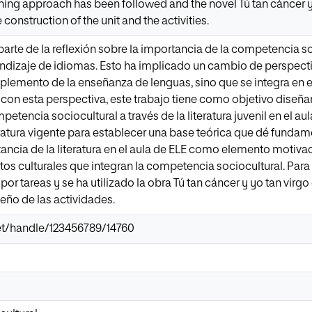
ning approach has been followed and the novel Tú tan cáncer y
e construction of the unit and the activities.
 parte de la reflexión sobre la importancia de la competencia s
endizaje de idiomas. Esto ha implicado un cambio de perspect
emento de la enseñanza de lenguas, sino que se integra en el
 con esta perspectiva, este trabajo tiene como objetivo diseña
etencia sociocultural a través de la literatura juvenil en el aula
teratura vigente para establecer una base teórica que dé fundam
rtancia de la literatura en el aula de ELE como elemento mot
ctos culturales que integran la competencia sociocultural. Para
por tareas y se ha utilizado la obra Tú tan cáncer y yo tan vir
seño de las actividades.
.net/handle/123456789/14760