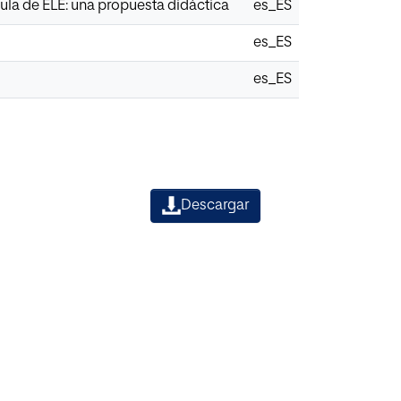
 aula de ELE: una propuesta didáctica
es_ES
es_ES
es_ES
Descargar