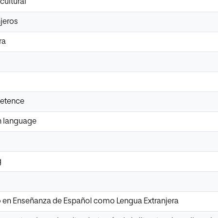
ultural
jeros
ra
petence
gn language
g
io en Enseñanza de Español como Lengua Extranjera