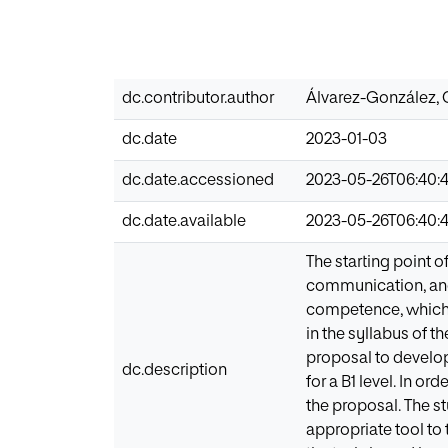
dc.contributor.author
Álvarez-González, 
dc.date
2023-01-03
dc.date.accessioned
2023-05-26T06:40:
dc.date.available
2023-05-26T06:40:
The starting point o
communication, and,
competence, which 
in the syllabus of t
proposal to develop
dc.description
for a B1 level. In or
the proposal. The s
appropriate tool to