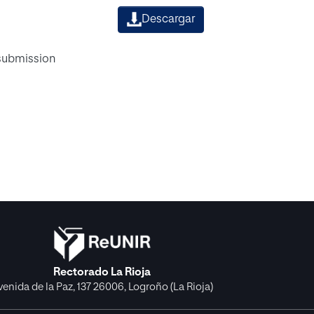
Descargar
 submission
Rectorado La Rioja
venida de la Paz, 137 26006, Logroño (La Rioja)