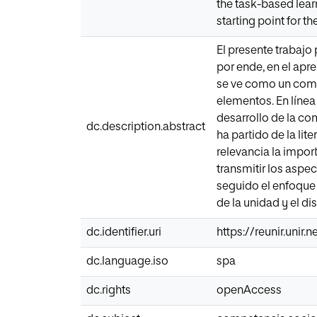
the task-based lear
starting point for th
El presente trabajo
por ende, en el apr
se ve como un compl
elementos. En línea
desarrollo de la comp
dc.description.abstract
ha partido de la li
relevancia la impo
transmitir los aspe
seguido el enfoque 
de la unidad y el di
dc.identifier.uri
https://reunir.unir
dc.language.iso
spa
dc.rights
openAccess